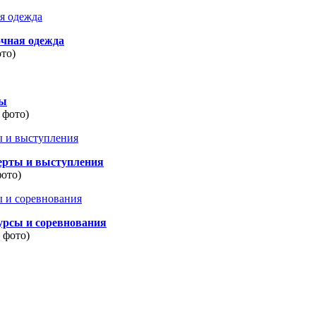
очная одежда
ото)
ды
 фото)
ерты и выступления
фото)
урсы и соревнования
8 фото)