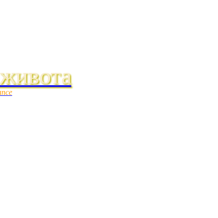
 живота
ance