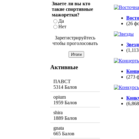
Знаете ли вы кто
такие спортивные
мажоретки?
Вост
Да
(26 ф
Нет
Зарегистрируйтесь
чтобы проголосовать
Звез
(1,113
Активные
Конц
(273 
ПАВСТ
5314 Балов
opium
Конк
1959 Балов
(6,86
shira
1889 Балов
gnata
665 Балов