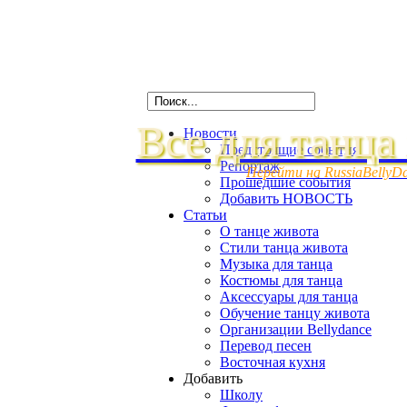
Все для танца
Новости
Предстоящие события
Репортаж
Перейти на RussiaBellyD
Прошедшие события
Добавить НОВОСТЬ
Статьи
О танце живота
Стили танца живота
Музыка для танца
Костюмы для танца
Аксессуары для танца
Обучение танцу живота
Организации Bellydance
Перевод песен
Восточная кухня
Добавить
Школу