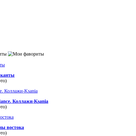
иты
канты
ото)
dance. Коллажи-Ksania
ото)
ны востока
ото)