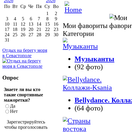
По
Вт
Ср
Че
Пя
Су
Во
1
2
3
4
5
6
7
8
9
10
11
12
13
14
15
16
Мои фавориты
17
18
19
20
21
22
23
Категории
24
25
26
27
28
29
30
31
Отдых на берегу моря
в Севастополе
Музыканты
(92 фото)
Опрос
Знаете ли вы кто
такие спортивные
Bellydance. Колл
мажоретки?
Да
(64 фото)
Нет
Зарегистрируйтесь
чтобы проголосовать