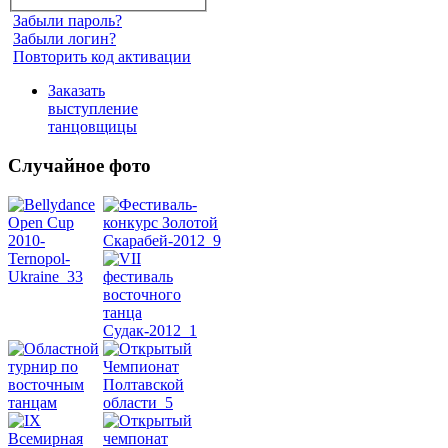
Забыли пароль?
Забыли логин?
Повторить код активации
Заказать
выступление
танцовщицы
Случайное фото
Танец
живота
Belly
Dance
уроки
видео