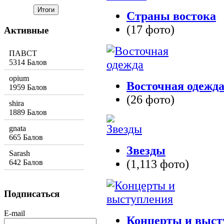
Страны востока
(17 фото)
Активные
ПАВСТ
5314 Балов
opium
Восточная одежд
1959 Балов
(26 фото)
shira
1889 Балов
gnata
665 Балов
Звезды
Sarash
(1,113 фото)
642 Балов
Подписаться
E-mail
Концерты и выст