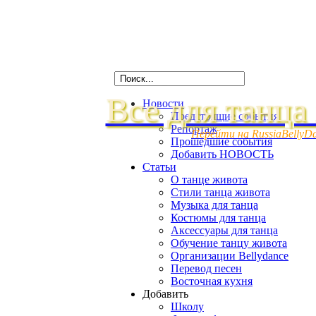
Все для танца
Новости
Предстоящие события
Репортаж
Перейти на RussiaBellyD
Прошедшие события
Добавить НОВОСТЬ
Статьи
О танце живота
Стили танца живота
Музыка для танца
Костюмы для танца
Аксессуары для танца
Обучение танцу живота
Организации Bellydance
Перевод песен
Восточная кухня
Добавить
Школу