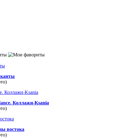
иты
канты
ото)
dance. Коллажи-Ksania
ото)
ны востока
ото)