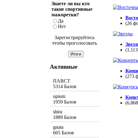
Знаете ли вы кто
такие спортивные
мажоретки?
Вост
Да
(26 ф
Нет
Зарегистрируйтесь
чтобы проголосовать
Звез
(1,113
Активные
Конц
(273 
ПАВСТ
5314 Балов
opium
Конк
1959 Балов
(6,86
shira
1889 Балов
gnata
665 Балов