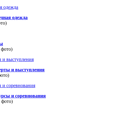
очная одежда
ото)
ды
 фото)
ерты и выступления
фото)
урсы и соревнования
8 фото)