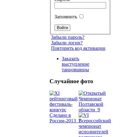
Запомнить
Забыли пароль?
Забыли логин?
Повторить код активации
Заказать
выступление
танцовщицы
Случайное фото
Танец
живот
Belly