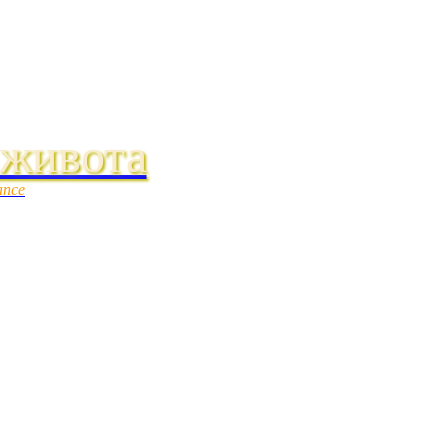
 живота
ance