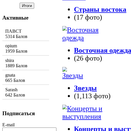
Страны востока
(17 фото)
Активные
ПАВСТ
5314 Балов
opium
Восточная одежд
1959 Балов
(26 фото)
shira
1889 Балов
gnata
665 Балов
Звезды
Sarash
(1,113 фото)
642 Балов
Подписаться
E-mail
Концерты и выст