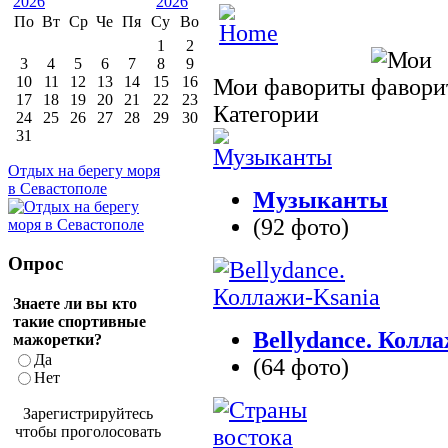
По
Вт
Ср
Че
Пя
Су
Во
1
2
3
4
5
6
7
8
9
10
11
12
13
14
15
16
Мои фавориты
17
18
19
20
21
22
23
Категории
24
25
26
27
28
29
30
31
Отдых на берегу моря
в Севастополе
Музыканты
(92 фото)
Опрос
Знаете ли вы кто
такие спортивные
Bellydance. Колл
мажоретки?
Да
(64 фото)
Нет
Зарегистрируйтесь
чтобы проголосовать