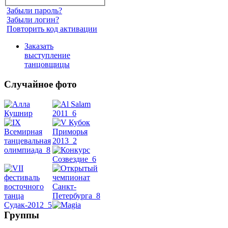
Забыли пароль?
Забыли логин?
Повторить код активации
Заказать
выступление
танцовщицы
Случайное фото
Танец
живота
Belly
Dance
уроки
Группы
видео