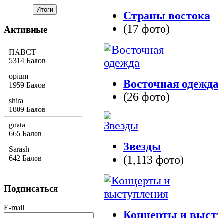
Страны востока
(17 фото)
Активные
ПАВСТ
5314 Балов
opium
Восточная одежд
1959 Балов
(26 фото)
shira
1889 Балов
gnata
665 Балов
Звезды
Sarash
(1,113 фото)
642 Балов
Подписаться
E-mail
Концерты и выст