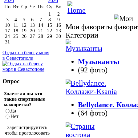
По
Вт
Ср
Че
Пя
Су
Во
1
2
3
4
5
6
7
8
9
10
11
12
13
14
15
16
Мои фавориты
17
18
19
20
21
22
23
Категории
24
25
26
27
28
29
30
31
Отдых на берегу моря
в Севастополе
Музыканты
(92 фото)
Опрос
Знаете ли вы кто
такие спортивные
Bellydance. Колл
мажоретки?
Да
(64 фото)
Нет
Зарегистрируйтесь
чтобы проголосовать