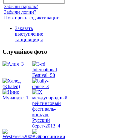
Забыли пароль?
Забыли логин?
Повторить код активации
Заказать
выступление
танцовщицы
Случайное фото
Танец
живота
Belly
Dance
уроки
видео