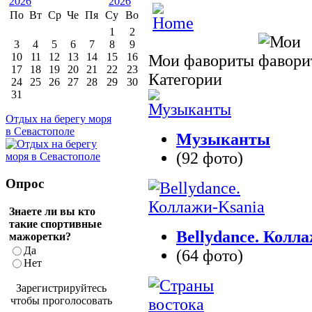
По
Вт
Ср
Че
Пя
Су
Во
1
2
3
4
5
6
7
8
9
10
11
12
13
14
15
16
Мои фавориты
17
18
19
20
21
22
23
Категории
24
25
26
27
28
29
30
31
Отдых на берегу моря
в Севастополе
Музыканты
(92 фото)
Опрос
Знаете ли вы кто
такие спортивные
Bellydance. Колл
мажоретки?
Да
(64 фото)
Нет
Зарегистрируйтесь
чтобы проголосовать