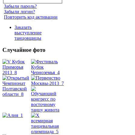
Забыли пароль?
Забыли логин?
Повторить код активации
Заказать
выступление
танцовщицы
Случайное фото
Танец
живота
Belly
Dance
уроки
видео