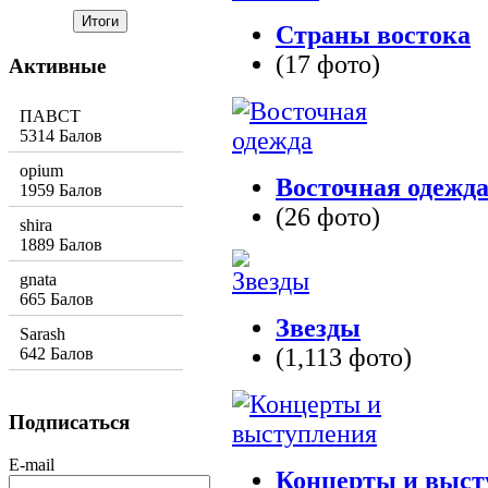
Страны востока
(17 фото)
Активные
ПАВСТ
5314 Балов
opium
Восточная одежд
1959 Балов
(26 фото)
shira
1889 Балов
gnata
665 Балов
Звезды
Sarash
(1,113 фото)
642 Балов
Подписаться
E-mail
Концерты и выст