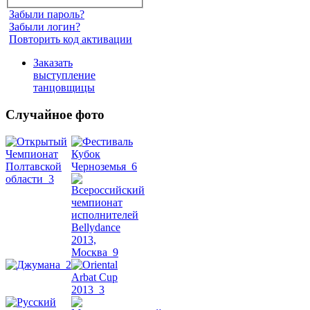
Забыли пароль?
Забыли логин?
Повторить код активации
Заказать
выступление
танцовщицы
Случайное фото
Танец
живота
Belly
Dance
уроки
видео