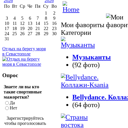
По
Вт
Ср
Че
Пя
Су
Во
1
2
3
4
5
6
7
8
9
10
11
12
13
14
15
16
Мои фавориты
17
18
19
20
21
22
23
Категории
24
25
26
27
28
29
30
31
Отдых на берегу моря
в Севастополе
Музыканты
(92 фото)
Опрос
Знаете ли вы кто
такие спортивные
Bellydance. Колл
мажоретки?
Да
(64 фото)
Нет
Зарегистрируйтесь
чтобы проголосовать