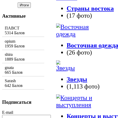
Страны востока
(17 фото)
Активные
ПАВСТ
5314 Балов
opium
Восточная одежд
1959 Балов
(26 фото)
shira
1889 Балов
gnata
665 Балов
Звезды
Sarash
(1,113 фото)
642 Балов
Подписаться
E-mail
Концерты и выст