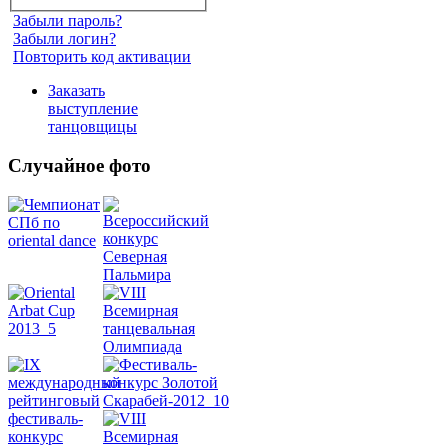
Забыли пароль?
Забыли логин?
Повторить код активации
Заказать
выступление
танцовщицы
Случайное фото
Танец
живота
Belly
Dance
уроки
видео