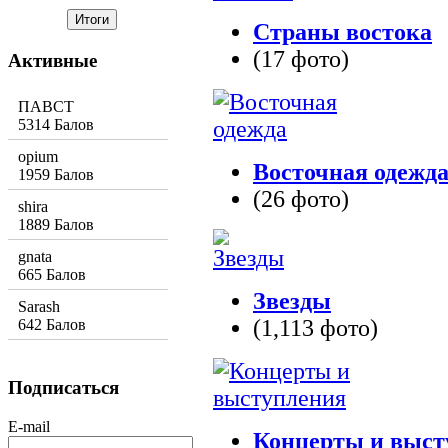
Страны востока
(17 фото)
Активные
ПАВСТ
5314 Балов
opium
Восточная одежд
1959 Балов
(26 фото)
shira
1889 Балов
gnata
665 Балов
Звезды
Sarash
(1,113 фото)
642 Балов
Подписаться
E-mail
Концерты и выст