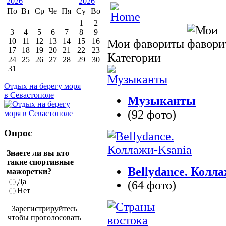
По
Вт
Ср
Че
Пя
Су
Во
1
2
3
4
5
6
7
8
9
10
11
12
13
14
15
16
Мои фавориты
17
18
19
20
21
22
23
Категории
24
25
26
27
28
29
30
31
Отдых на берегу моря
в Севастополе
Музыканты
(92 фото)
Опрос
Знаете ли вы кто
такие спортивные
Bellydance. Колл
мажоретки?
Да
(64 фото)
Нет
Зарегистрируйтесь
чтобы проголосовать