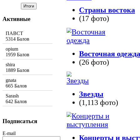
Страны востока
(17 фото)
Активные
ПАВСТ
5314 Балов
opium
Восточная одежд
1959 Балов
(26 фото)
shira
1889 Балов
gnata
665 Балов
Звезды
Sarash
(1,113 фото)
642 Балов
Подписаться
E-mail
Концерты и выст