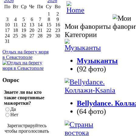
По
Вт
Ср
Че
Пя
Су
Во
1
2
3
4
5
6
7
8
9
10
11
12
13
14
15
16
Мои фавориты
17
18
19
20
21
22
23
Категории
24
25
26
27
28
29
30
31
Отдых на берегу моря
в Севастополе
Музыканты
(92 фото)
Опрос
Знаете ли вы кто
такие спортивные
Bellydance. Колл
мажоретки?
Да
(64 фото)
Нет
Зарегистрируйтесь
чтобы проголосовать