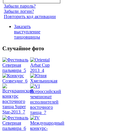
Забыли пароль?
Забыли логин?
Повторить код активации
Заказать
выступление
танцовщицы
Случайное фото
Танец
живота
Belly
Dance
уроки
видео