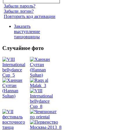
Забыли пароль?
Забыли логин?
Повторить код активации
Заказать
выступление
танцовщицы
Случайное фото
Танец
живота
Belly
Dance
уроки
видео