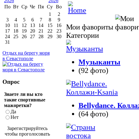
По
Вт
Ср
Че
Пя
Су
Во
1
2
3
4
5
6
7
8
9
10
11
12
13
14
15
16
Мои фавориты
17
18
19
20
21
22
23
Категории
24
25
26
27
28
29
30
31
Отдых на берегу моря
в Севастополе
Музыканты
(92 фото)
Опрос
Знаете ли вы кто
такие спортивные
Bellydance. Колл
мажоретки?
Да
(64 фото)
Нет
Зарегистрируйтесь
чтобы проголосовать