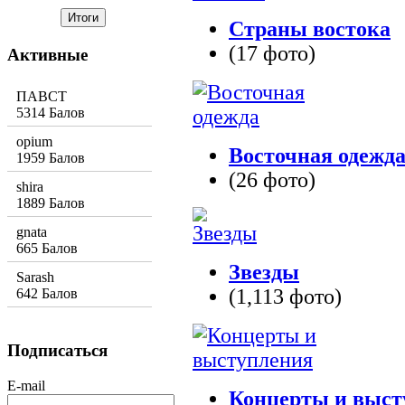
Страны востока
(17 фото)
Активные
ПАВСТ
5314 Балов
opium
Восточная одежд
1959 Балов
(26 фото)
shira
1889 Балов
gnata
665 Балов
Звезды
Sarash
(1,113 фото)
642 Балов
Подписаться
E-mail
Концерты и выст