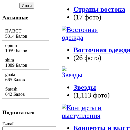
Страны востока
(17 фото)
Активные
ПАВСТ
5314 Балов
opium
Восточная одежд
1959 Балов
(26 фото)
shira
1889 Балов
gnata
665 Балов
Звезды
Sarash
(1,113 фото)
642 Балов
Подписаться
E-mail
Концерты и выст