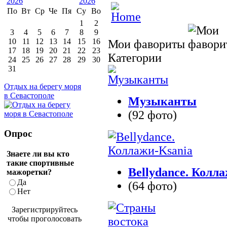
По
Вт
Ср
Че
Пя
Су
Во
1
2
3
4
5
6
7
8
9
10
11
12
13
14
15
16
Мои фавориты
17
18
19
20
21
22
23
Категории
24
25
26
27
28
29
30
31
Отдых на берегу моря
в Севастополе
Музыканты
(92 фото)
Опрос
Знаете ли вы кто
такие спортивные
Bellydance. Колл
мажоретки?
Да
(64 фото)
Нет
Зарегистрируйтесь
чтобы проголосовать