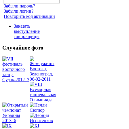
Забыли пароль?
Забыли логин?
Повторить код активации
Заказать
выступление
танцовщицы
Случайное фото
Танец
живота
Belly
Dance
уроки
видео