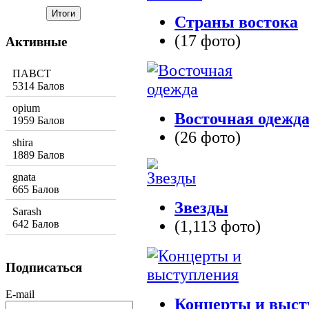
Страны востока
(17 фото)
Активные
ПАВСТ
5314 Балов
opium
Восточная одежд
1959 Балов
(26 фото)
shira
1889 Балов
gnata
665 Балов
Звезды
Sarash
(1,113 фото)
642 Балов
Подписаться
E-mail
Концерты и выст