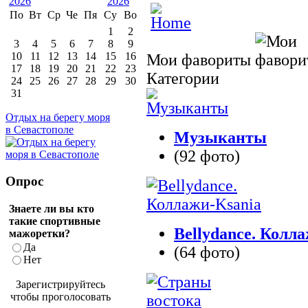
По
Вт
Ср
Че
Пя
Су
Во
1
2
3
4
5
6
7
8
9
10
11
12
13
14
15
16
Мои фавориты
17
18
19
20
21
22
23
Категории
24
25
26
27
28
29
30
31
Отдых на берегу моря
в Севастополе
Музыканты
(92 фото)
Опрос
Знаете ли вы кто
такие спортивные
Bellydance. Колл
мажоретки?
Да
(64 фото)
Нет
Зарегистрируйтесь
чтобы проголосовать