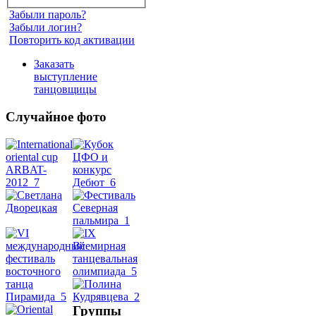
Забыли пароль?
Забыли логин?
Повторить код активации
Заказать
выступление
танцовщицы
Случайное фото
Танец
живота
Belly
Dance
уроки
Группы
видео