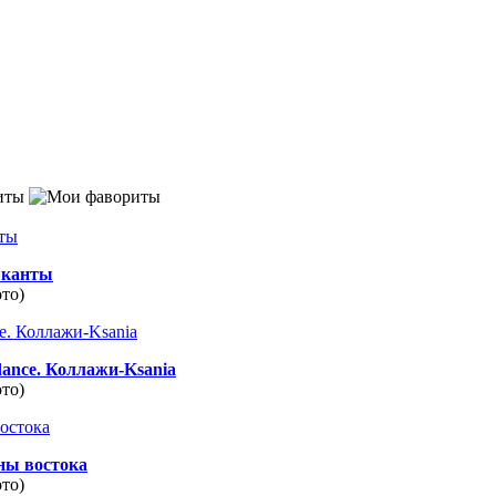
иты
канты
ото)
dance. Коллажи-Ksania
ото)
ны востока
ото)