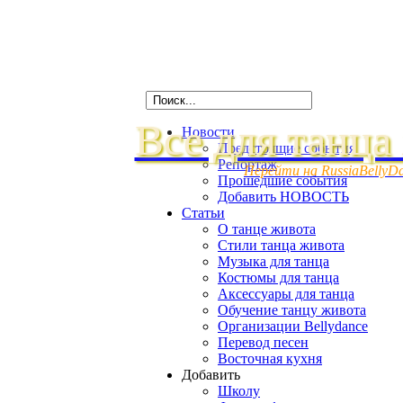
Все для танца
Новости
Предстоящие события
Репортаж
Перейти на RussiaBellyD
Прошедшие события
Добавить НОВОСТЬ
Статьи
О танце живота
Стили танца живота
Музыка для танца
Костюмы для танца
Аксессуары для танца
Обучение танцу живота
Организации Bellydance
Перевод песен
Восточная кухня
Добавить
Школу