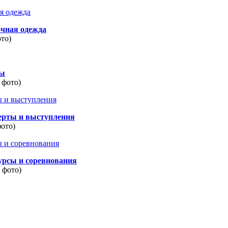
очная одежда
ото)
ды
 фото)
ерты и выступления
фото)
урсы и соревнования
8 фото)