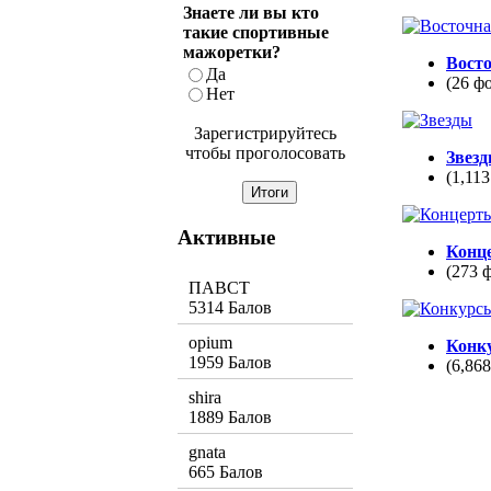
Знаете ли вы кто
такие спортивные
мажоретки?
Вост
Да
(26 ф
Нет
Зарегистрируйтесь
чтобы проголосовать
Звез
(1,113
Активные
Конц
(273 
ПАВСТ
5314 Балов
opium
Конк
1959 Балов
(6,86
shira
1889 Балов
gnata
665 Балов