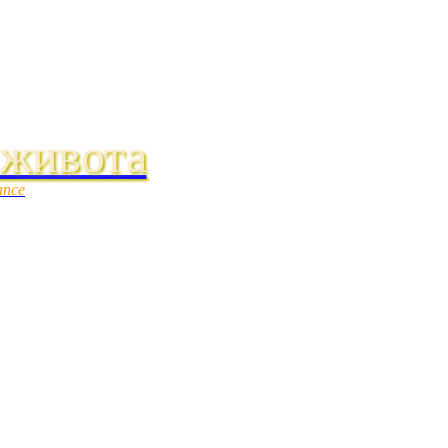
 живота
ance