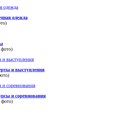
очная одежда
ото)
ды
 фото)
ерты и выступления
фото)
урсы и соревнования
8 фото)