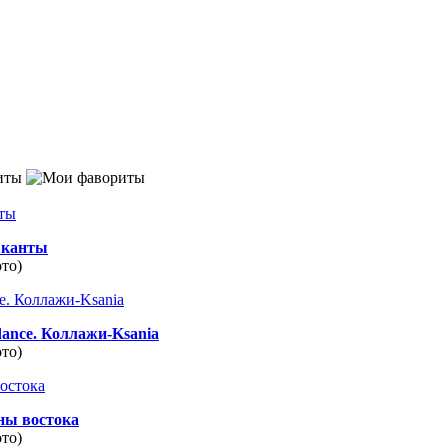
иты
канты
ото)
dance. Коллажи-Ksania
ото)
ны востока
ото)