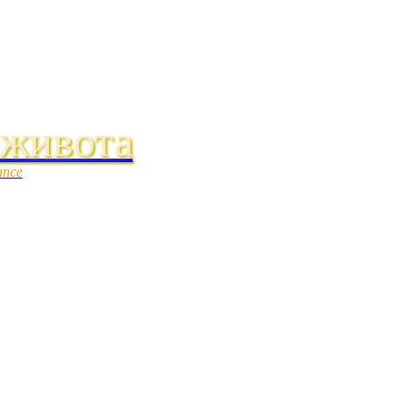
 живота
ance