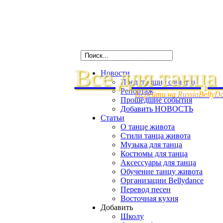
Все для танца
Новости
Предстоящие события
Репортаж
Перейти на RussiaBellyD
Прошедшие события
Добавить НОВОСТЬ
Статьи
О танце живота
Стили танца живота
Музыка для танца
Костюмы для танца
Аксессуары для танца
Обучение танцу живота
Организации Bellydance
Перевод песен
Восточная кухня
Добавить
Школу