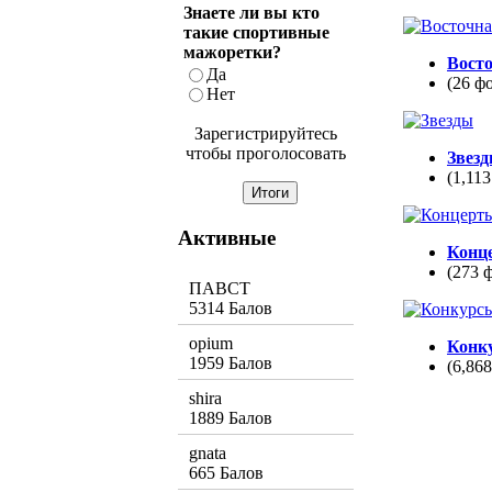
Знаете ли вы кто
такие спортивные
мажоретки?
Вост
Да
(26 ф
Нет
Зарегистрируйтесь
чтобы проголосовать
Звез
(1,113
Активные
Конц
(273 
ПАВСТ
5314 Балов
opium
Конк
1959 Балов
(6,86
shira
1889 Балов
gnata
665 Балов