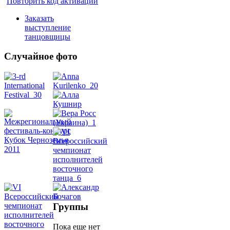
Повторить код активации
Заказать
выступление
танцовщицы
Случайное фото
Танец
живота
Belly
Dance
уроки
видео
Группы
школы
Пока еще нет