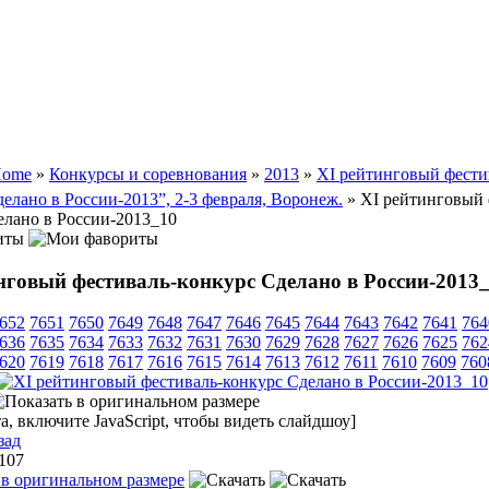
ome
»
Конкурсы и соревнования
»
2013
»
XI рейтинговый фести
елано в России-2013”, 2-3 февраля, Воронеж.
» XI рейтинговый 
елано в России-2013_10
иты
нговый фестиваль-конкурс Сделано в России-2013
652
7651
7650
7649
7648
7647
7646
7645
7644
7643
7642
7641
764
636
7635
7634
7633
7632
7631
7630
7629
7628
7627
7626
7625
762
620
7619
7618
7617
7616
7615
7614
7613
7612
7611
7610
7609
760
, включите JavaScript, чтобы видеть слайдшоу]
зад
 107