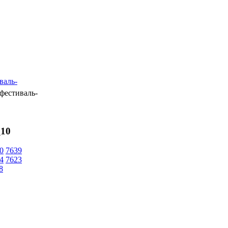
валь-
фестиваль-
_10
0
7639
4
7623
8