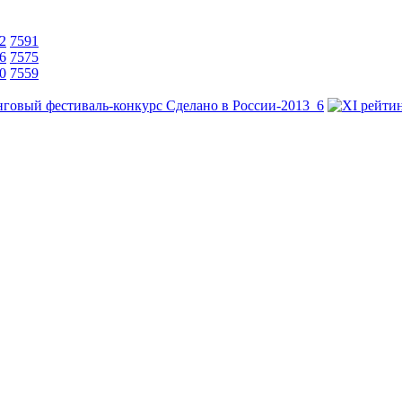
2
7591
6
7575
0
7559