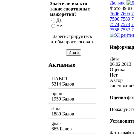
Дальше
Знаете ли вы кто
Фото 49 из
такие спортивные
7606
7605
7
мажоретки?
7590
7589
7
Да
7574
7573
7
Нет
7558
7557
7
Зарегистрируйтесь
чтобы проголосовать
Информаци
Дата
Активные
06.02.2013
Оценка
Нет
ПАВСТ
Автор
5314 Балов
танец живо
opium
Оценка фо
1959 Балов
shira
Пожалуйста,
1889 Балов
Установить
gnata
665 Балов
Фотографию