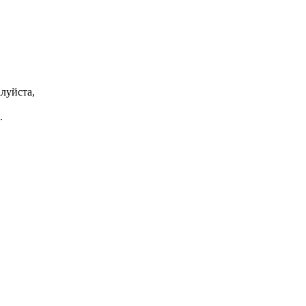
луйста,
.