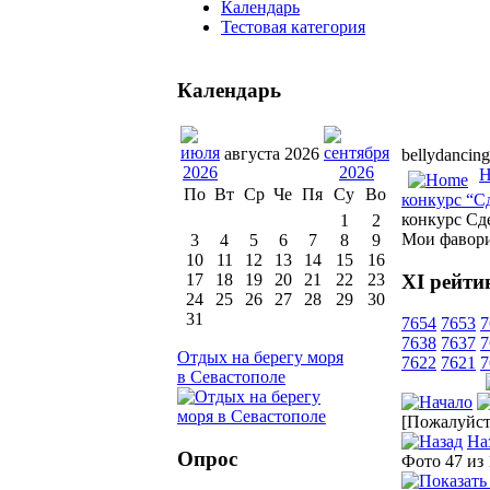
Календарь
Тестовая категория
Календарь
августа 2026
bellydancing
H
По
Вт
Ср
Че
Пя
Су
Во
конкурс “Сд
конкурс Сд
1
2
Мои фавор
3
4
5
6
7
8
9
10
11
12
13
14
15
16
XI рейти
17
18
19
20
21
22
23
24
25
26
27
28
29
30
31
7654
7653
7
7638
7637
7
Отдых на берегу моря
7622
7621
7
в Севастополе
[Пожалуйста
На
Опрос
Фото 47 из