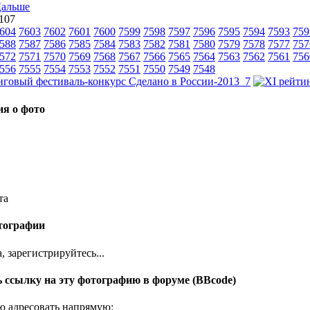
 107
604
7603
7602
7601
7600
7599
7598
7597
7596
7595
7594
7593
759
588
7587
7586
7585
7584
7583
7582
7581
7580
7579
7578
7577
757
572
7571
7570
7569
7568
7567
7566
7565
7564
7563
7562
7561
756
556
7555
7554
7553
7552
7551
7550
7549
7548
я о фото
та
тографии
 зарегистрируйтесь...
 ссылку на эту фотографию в форуме (BBcode)
 адресовать напрямую: