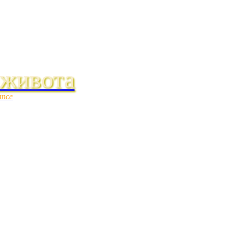
 живота
ance