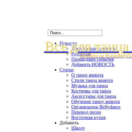
Все для танца
Новости
Предстоящие события
Репортаж
Перейти на RussiaBellyD
Прошедшие события
Добавить НОВОСТЬ
Статьи
О танце живота
Стили танца живота
Музыка для танца
Костюмы для танца
Аксессуары для танца
Обучение танцу живота
Организации Bellydance
Перевод песен
Восточная кухня
Добавить
Школу