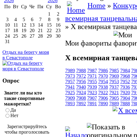
Home
»
Конкур
По
Вт
Ср
Че
Пя
Су
Во
1
2
всемирная танцевальна
3
4
5
6
7
8
9
10
11
12
13
14
15
16
» X всемирная танцев
17
18
19
20
21
22
23
24
25
26
27
28
29
30
31
Мои фавориты
Отдых на берегу моря
X всемирная танцев
в Севастополе
7989
7988
7987
7986
7985
7984
79
7973
7972
7971
7970
7969
7968
79
Опрос
7957
7956
7955
7954
7953
7952
79
7941
7940
7939
7938
7937
7936
79
7925
7924
7923
7922
7921
7920
79
Знаете ли вы кто
7909
7908
7907
7906
7905
7904
79
такие спортивные
7893
7892
7891
7890
7889
7888
78
мажоретки?
Да
Нет
Зарегистрируйтесь
чтобы проголосовать