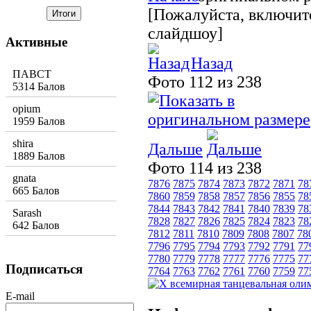
[Пожалуйста, включите
слайдшоу]
Активные
Назад
ПАВСТ
Фото 112 из 238
5314 Балов
opium
1959 Балов
shira
Дальше
1889 Балов
Фото 114 из 238
gnata
7876
7875
7874
7873
7872
7871
78
665 Балов
7860
7859
7858
7857
7856
7855
78
7844
7843
7842
7841
7840
7839
78
Sarash
7828
7827
7826
7825
7824
7823
78
642 Балов
7812
7811
7810
7809
7808
7807
78
7796
7795
7794
7793
7792
7791
77
7780
7779
7778
7777
7776
7775
77
Подписаться
7764
7763
7762
7761
7760
7759
77
E-mail