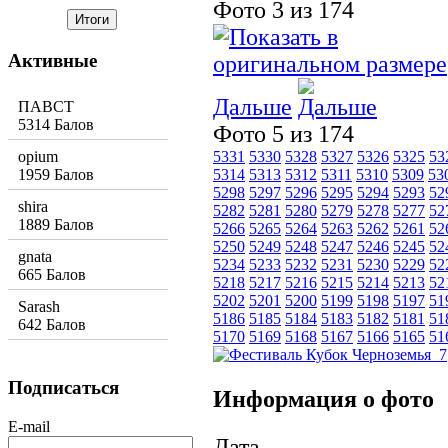
Фото 3 из 174
Активные
Дальше
ПАВСТ
5314 Балов
Фото 5 из 174
opium
5331
5330
5328
5327
5326
5325
53
1959 Балов
5314
5313
5312
5311
5310
5309
53
5298
5297
5296
5295
5294
5293
52
shira
5282
5281
5280
5279
5278
5277
52
1889 Балов
5266
5265
5264
5263
5262
5261
52
5250
5249
5248
5247
5246
5245
52
gnata
5234
5233
5232
5231
5230
5229
52
665 Балов
5218
5217
5216
5215
5214
5213
52
5202
5201
5200
5199
5198
5197
51
Sarash
5186
5185
5184
5183
5182
5181
51
642 Балов
5170
5169
5168
5167
5166
5165
51
Подписаться
Информация о фото
E-mail
Дата