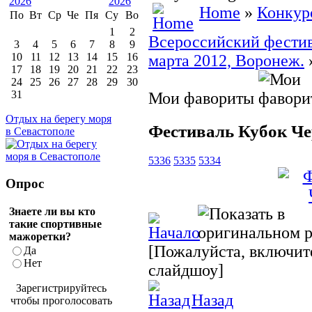
Home
»
Конкур
По
Вт
Ср
Че
Пя
Су
Во
1
2
Всероссийский фестив
3
4
5
6
7
8
9
10
11
12
13
14
15
16
марта 2012, Воронеж.
17
18
19
20
21
22
23
24
25
26
27
28
29
30
31
Мои фавориты
Отдых на берегу моря
Фестиваль Кубок Ч
в Севастополе
5336
5335
5334
Опрос
Знаете ли вы кто
такие спортивные
мажоретки?
[Пожалуйста, включите
Да
Нет
слайдшоу]
Зарегистрируйтесь
Назад
чтобы проголосовать