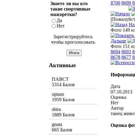
8700
8699
8
Знаете ли вы кто
такие спортивные
мажоретки?
[Пожалуйста
Да
На
Нет
Фото 149 и
Зарегистрируйтесь
Дальше
чтобы проголосовать
Фото 151 и
8694
8693
8
8678
8677
8
Активные
Информаци
ПАВСТ
5314 Балов
Дата
07.10.2013
opium
Оценка
1959 Балов
Нет
Автор
shira
танец живо
1889 Балов
gnata
Оценка фо
665 Балов