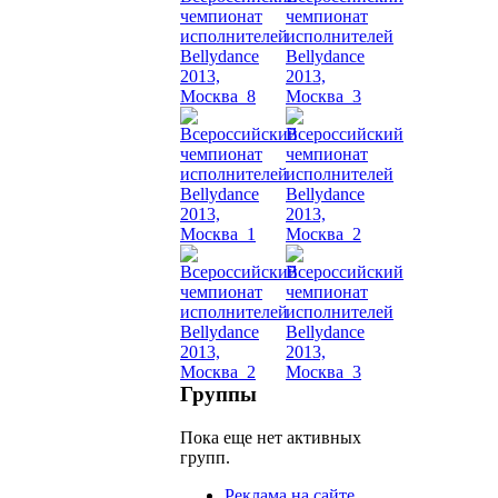
Dance
уроки
видео
школы
фестива
конкурс
Группы
Пока еще нет активных
групп.
Реклама на сайте