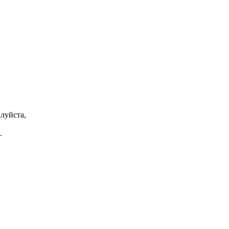
луйста,
.