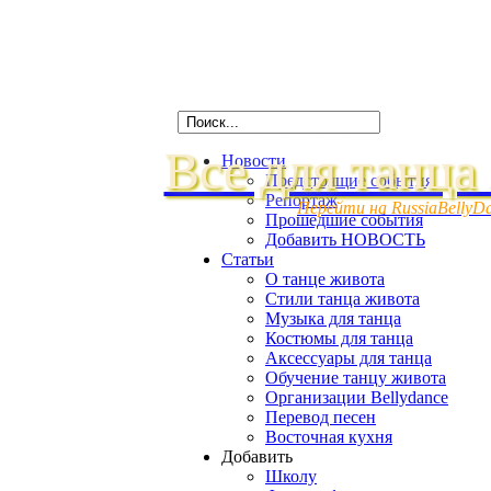
Все для танца
Новости
Предстоящие события
Репортаж
Перейти на RussiaBellyD
Прошедшие события
Добавить НОВОСТЬ
Статьи
О танце живота
Стили танца живота
Музыка для танца
Костюмы для танца
Аксессуары для танца
Обучение танцу живота
Организации Bellydance
Перевод песен
Восточная кухня
Добавить
Школу