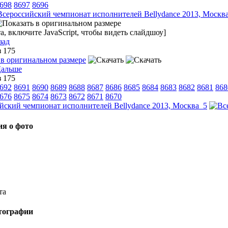
698
8697
8696
, включите JavaScript, чтобы видеть слайдшоу]
зад
з 175
з 175
692
8691
8690
8689
8688
8687
8686
8685
8684
8683
8682
8681
868
676
8675
8674
8673
8672
8671
8670
я о фото
та
тографии