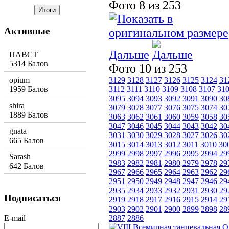
Фото 8 из 253
Активные
Дальше
ПАВСТ
5314 Балов
Фото 10 из 253
opium
3129
3128
3127
3126
3125
3124
31
1959 Балов
3112
3111
3110
3109
3108
3107
31
3095
3094
3093
3092
3091
3090
30
shira
3079
3078
3077
3076
3075
3074
30
1889 Балов
3063
3062
3061
3060
3059
3058
30
3047
3046
3045
3044
3043
3042
30
gnata
3031
3030
3029
3028
3027
3026
30
665 Балов
3015
3014
3013
3012
3011
3010
30
2999
2998
2997
2996
2995
2994
29
Sarash
2983
2982
2981
2980
2979
2978
29
642 Балов
2967
2966
2965
2964
2963
2962
29
2951
2950
2949
2948
2947
2946
29
2935
2934
2933
2932
2931
2930
29
Подписаться
2919
2918
2917
2916
2915
2914
29
2903
2902
2901
2900
2899
2898
28
E-mail
2887
2886