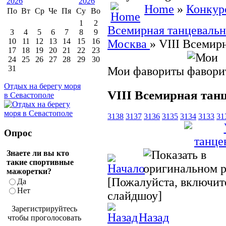
Home
»
Конкур
По
Вт
Ср
Че
Пя
Су
Во
1
2
Всемирная танцевальна
3
4
5
6
7
8
9
10
11
12
13
14
15
16
Москва
» VIII Всемир
17
18
19
20
21
22
23
24
25
26
27
28
29
30
31
Мои фавориты
Отдых на берегу моря
VIII Всемирная тан
в Севастополе
3138
3137
3136
3135
3134
3133
31
Опрос
Знаете ли вы кто
такие спортивные
мажоретки?
[Пожалуйста, включите
Да
Нет
слайдшоу]
Зарегистрируйтесь
Назад
чтобы проголосовать