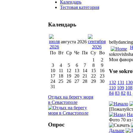
Календарь
Тестовая категория
Календарь
августа 2026
bellydancing
H
По
Вт
Ср
Че
Пя
Су
Во
sokrovishsh
Мои фавор
1
2
3
4
5
6
7
8
9
Vse sokro
10
11
12
13
14
15
16
17
18
19
20
21
22
23
24
25
26
27
28
29
30
132
131
130
31
110
109
108
84
83
82
81
Отдых на берегу моря
в Севастополе
[Пожалуйста
На
Фото 70 из
Опрос
Дальше