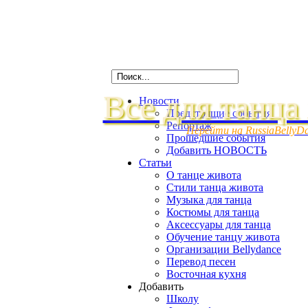
Все для танца
Новости
Предстоящие события
Репортаж
Перейти на RussiaBellyD
Прошедшие события
Добавить НОВОСТЬ
Статьи
О танце живота
Стили танца живота
Музыка для танца
Костюмы для танца
Аксессуары для танца
Обучение танцу живота
Организации Bellydance
Перевод песен
Восточная кухня
Добавить
Школу