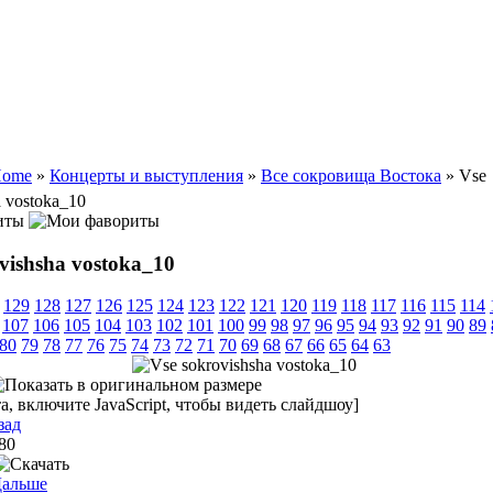
ome
»
Концерты и выступления
»
Все сокровища Востока
» Vse
a vostoka_10
иты
vishsha vostoka_10
129
128
127
126
125
124
123
122
121
120
119
118
117
116
115
114
107
106
105
104
103
102
101
100
99
98
97
96
95
94
93
92
91
90
89
80
79
78
77
76
75
74
73
72
71
70
69
68
67
66
65
64
63
, включите JavaScript, чтобы видеть слайдшоу]
зад
 80