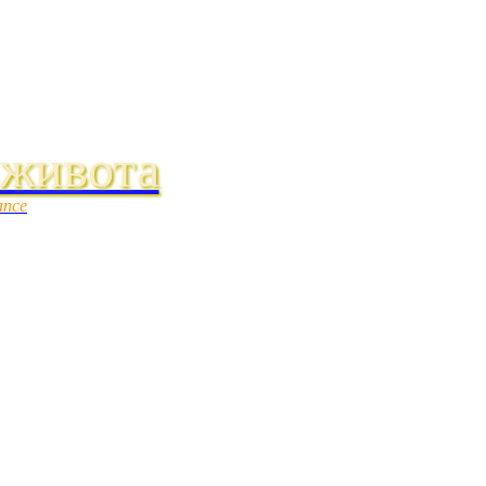
 живота
ance