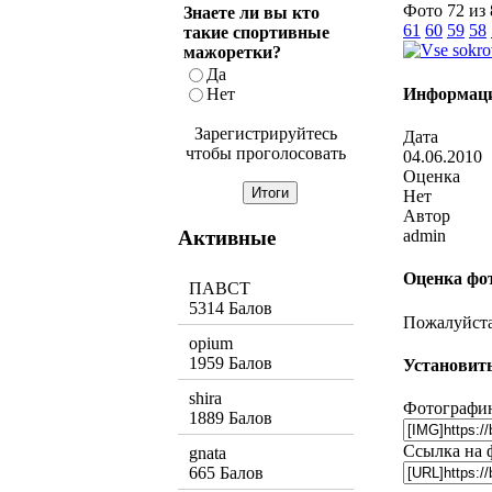
Фото 72 из
Знаете ли вы кто
61
60
59
58
такие спортивные
мажоретки?
Да
Информаци
Нет
Зарегистрируйтесь
Дата
чтобы проголосовать
04.06.2010
Оценка
Нет
Автор
Активные
admin
Оценка фо
ПАВСТ
5314 Балов
Пожалуйста,
opium
1959 Балов
Установить
shira
Фотографию
1889 Балов
Ссылка на 
gnata
665 Балов