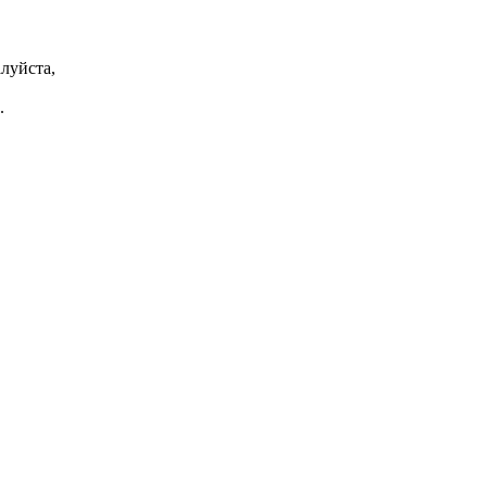
луйста,
.