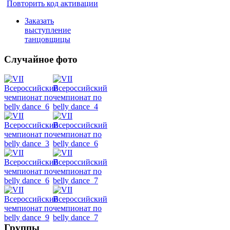
Повторить код активации
Заказать
выступление
танцовщицы
Случайное фото
Танец
живота
Belly
Dance
уроки
видео
школы
Группы