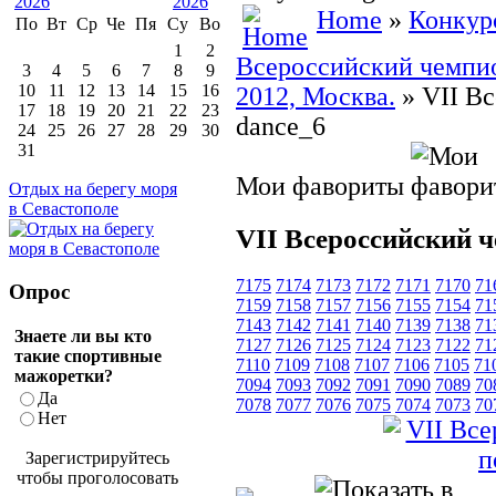
Home
»
Конкур
По
Вт
Ср
Че
Пя
Су
Во
1
2
Всероссийский чемпион
3
4
5
6
7
8
9
10
11
12
13
14
15
16
2012, Москва.
» VII Вс
17
18
19
20
21
22
23
dance_6
24
25
26
27
28
29
30
31
Мои фавориты
Отдых на берегу моря
в Севастополе
VII Всероссийский ч
7175
7174
7173
7172
7171
7170
71
Опрос
7159
7158
7157
7156
7155
7154
71
7143
7142
7141
7140
7139
7138
71
Знаете ли вы кто
7127
7126
7125
7124
7123
7122
71
такие спортивные
7110
7109
7108
7107
7106
7105
71
мажоретки?
7094
7093
7092
7091
7090
7089
70
Да
7078
7077
7076
7075
7074
7073
70
Нет
Зарегистрируйтесь
чтобы проголосовать