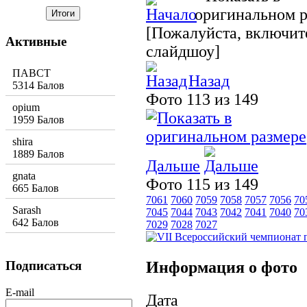
[Пожалуйста, включите
Активные
слайдшоу]
ПАВСТ
Назад
5314 Балов
Фото 113 из 149
opium
1959 Балов
shira
1889 Балов
Дальше
gnata
Фото 115 из 149
665 Балов
7061
7060
7059
7058
7057
7056
70
Sarash
7045
7044
7043
7042
7041
7040
70
642 Балов
7029
7028
7027
Информация о фото
Подписаться
E-mail
Дата