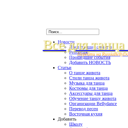
Все для танца
Новости
Предстоящие события
Репортаж
Перейти на RussiaBellyD
Прошедшие события
Добавить НОВОСТЬ
Статьи
О танце живота
Стили танца живота
Музыка для танца
Костюмы для танца
Аксессуары для танца
Обучение танцу живота
Организации Bellydance
Перевод песен
Восточная кухня
Добавить
Школу