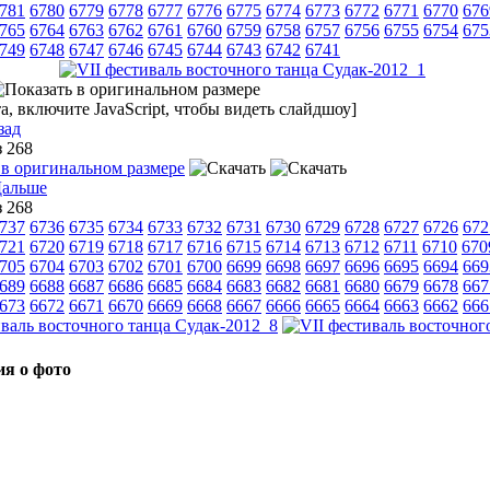
781
6780
6779
6778
6777
6776
6775
6774
6773
6772
6771
6770
676
765
6764
6763
6762
6761
6760
6759
6758
6757
6756
6755
6754
675
749
6748
6747
6746
6745
6744
6743
6742
6741
, включите JavaScript, чтобы видеть слайдшоу]
зад
з 268
з 268
737
6736
6735
6734
6733
6732
6731
6730
6729
6728
6727
6726
672
721
6720
6719
6718
6717
6716
6715
6714
6713
6712
6711
6710
670
705
6704
6703
6702
6701
6700
6699
6698
6697
6696
6695
6694
669
689
6688
6687
6686
6685
6684
6683
6682
6681
6680
6679
6678
667
673
6672
6671
6670
6669
6668
6667
6666
6665
6664
6663
6662
666
я о фото