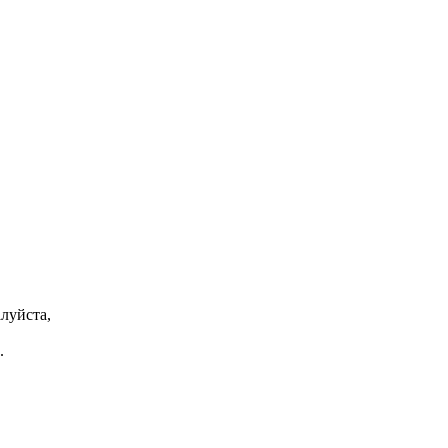
луйста,
.