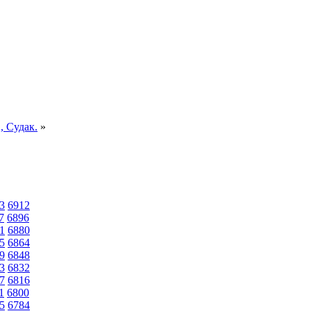
, Судак.
»
3
6912
7
6896
1
6880
5
6864
9
6848
3
6832
7
6816
1
6800
5
6784