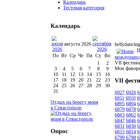
Календарь
Тестовая категория
Календарь
августа 2026
bellydancing
H
По
Вт
Ср
Че
Пя
Су
Во
международ
VII фестив
1
2
Мои фавор
3
4
5
6
7
8
9
10
11
12
13
14
15
16
VII фест
17
18
19
20
21
22
23
24
25
26
27
28
29
30
31
6927
6926
6
6911
6910
6
Отдых на берегу моря
6895
6894
6
в Севастополе
6879
6878
6
6863
6862
6
6847
6846
6
6831
6830
6
Опрос
6815
6814
6
6799
6798
6