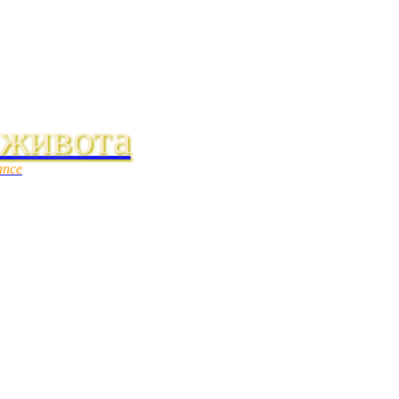
 живота
ance