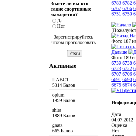
6783
6782
6
Знаете ли вы кто
6767
6766
6
такие спортивные
6751
6750
6
мажоретки?
Да
Нет
[Пожалуйста
На
Зарегистрируйтесь
Фото 187 и
чтобы проголосовать
Дальше
Фото 189 и
6739
6738
6
Активные
6723
6722
6
6707
6706
6
6691
6690
6
ПАВСТ
6675
6674
6
5314 Балов
opium
1959 Балов
Информаци
shira
Дата
1889 Балов
04.07.2012
Оценка
gnata
Нет
665 Балов