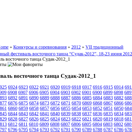
ome
»
Конкурсы и соревнования
»
2012
»
VII традиционный
ный фестиваль восточного танца “Судак-2012”, 18-23 июня 2012
аль восточного танца Судак-2012_1
иты
иваль восточного танца Судак-2012_1
925
6924
6923
6922
6921
6920
6919
6918
6917
6916
6915
6914
691
909
6908
6907
6906
6905
6904
6903
6902
6901
6900
6899
6898
689
893
6892
6891
6890
6889
6888
6887
6886
6885
6884
6883
6882
688
877
6876
6875
6874
6873
6872
6871
6870
6869
6868
6867
6866
686
861
6860
6859
6858
6857
6856
6855
6854
6853
6852
6851
6850
684
845
6844
6843
6842
6841
6840
6839
6838
6837
6836
6835
6834
683
829
6828
6827
6826
6825
6824
6823
6822
6821
6820
6819
6818
681
813
6812
6811
6810
6809
6808
6807
6806
6805
6804
6803
6802
680
797
6796
6795
6794
6793
6792
6791
6790
6789
6788
6787
6786
678