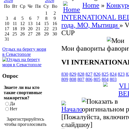
Home
»
Конкур
По
Вт
Ср
Че
Пя
Су
Во
1
2
INTERNATIONAL BELL
3
4
5
6
7
8
9
10
11
12
13
14
15
16
года, МО, Мытищи
» 
17
18
19
20
21
22
23
CUP
24
25
26
27
28
29
30
31
Мои фавориты
Отдых на берегу моря
в Севастополе
VI INTERNATIONA
830
829
828
827
826
825
824
823
8
Опрос
809
808
807
806
805
804
803
Знаете ли вы кто
такие спортивные
мажоретки?
Да
Нет
[Пожалуйста, включите
Зарегистрируйтесь
слайдшоу]
чтобы проголосовать