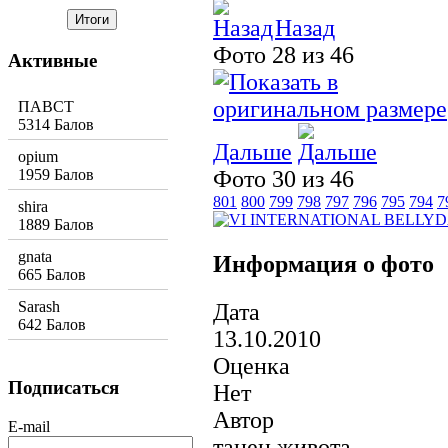
Назад
Фото 28 из 46
Активные
ПАВСТ
5314 Балов
Дальше
opium
1959 Балов
Фото 30 из 46
801
800
799
798
797
796
795
794
7
shira
1889 Балов
gnata
Информация о фото
665 Балов
Sarash
Дата
642 Балов
13.10.2010
Оценка
Подписаться
Нет
Автор
E-mail
танец живота