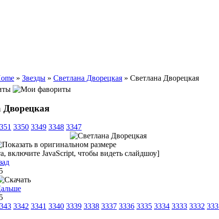
ome
»
Звезды
»
Светлана Дворецкая
» Светлана Дворецкая
иты
 Дворецкая
351
3350
3349
3348
3347
, включите JavaScript, чтобы видеть слайдшоу]
зад
25
25
343
3342
3341
3340
3339
3338
3337
3336
3335
3334
3333
3332
333