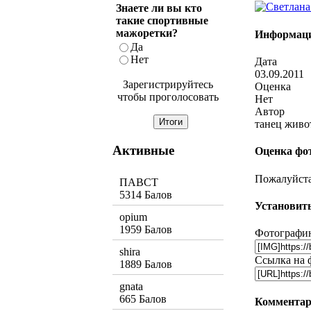
Знаете ли вы кто
такие спортивные
мажоретки?
Информаци
Да
Нет
Дата
03.09.2011
Зарегистрируйтесь
Оценка
чтобы проголосовать
Нет
Автор
танец живо
Активные
Оценка фо
Пожалуйста,
ПАВСТ
5314 Балов
Установить
opium
1959 Балов
Фотографию
shira
Ссылка на 
1889 Балов
gnata
665 Балов
Комментар