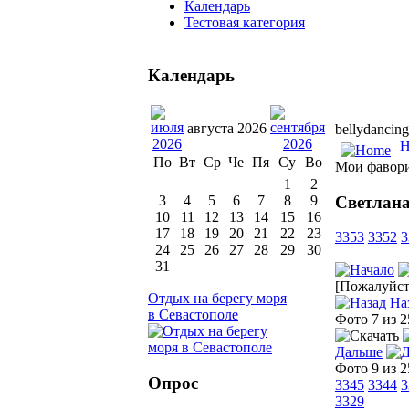
Календарь
Тестовая категория
Календарь
августа 2026
bellydancing
H
По
Вт
Ср
Че
Пя
Су
Во
Мои фавор
1
2
Светлана
3
4
5
6
7
8
9
10
11
12
13
14
15
16
17
18
19
20
21
22
23
3353
3352
3
24
25
26
27
28
29
30
31
[Пожалуйста
Отдых на берегу моря
На
в Севастополе
Фото 7 из 
Дальше
Фото 9 из 
Опрос
3345
3344
3
3329