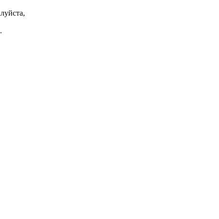
луйста,
.