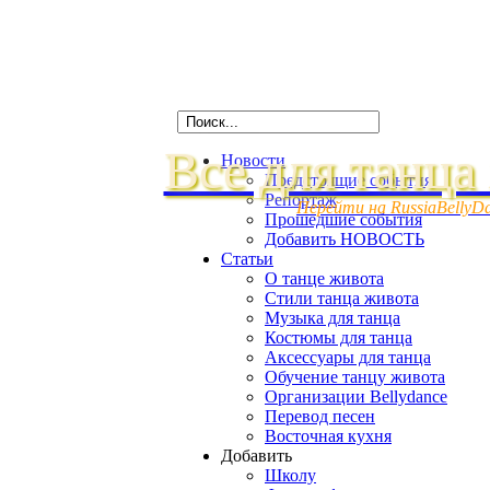
Все для танца
Новости
Предстоящие события
Репортаж
Перейти на RussiaBellyD
Прошедшие события
Добавить НОВОСТЬ
Статьи
О танце живота
Стили танца живота
Музыка для танца
Костюмы для танца
Аксессуары для танца
Обучение танцу живота
Организации Bellydance
Перевод песен
Восточная кухня
Добавить
Школу