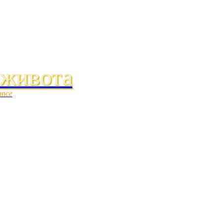
 живота
ance