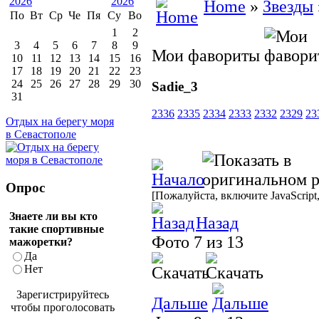
Home
»
Звезды
По
Вт
Ср
Че
Пя
Су
Во
1
2
3
4
5
6
7
8
9
Мои фавориты
10
11
12
13
14
15
16
17
18
19
20
21
22
23
24
25
26
27
28
29
30
Sadie_3
31
2336
2335
2334
2333
2332
2329
23
Отдых на берегу моря
в Севастополе
Опрос
[Пожалуйста, включите JavaScript
Знаете ли вы кто
Назад
такие спортивные
Фото 7 из 13
мажоретки?
Да
Нет
Зарегистрируйтесь
Дальше
чтобы проголосовать