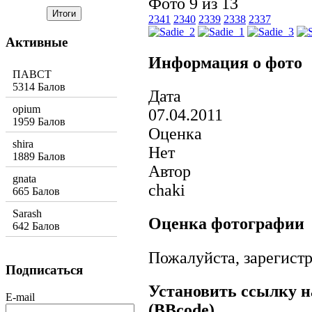
Фото 9 из 13
2341
2340
2339
2338
2337
Активные
Информация о фото
ПАВСТ
5314 Балов
Дата
opium
07.04.2011
1959 Балов
Оценка
shira
Нет
1889 Балов
Автор
gnata
chaki
665 Балов
Sarash
Оценка фотографии
642 Балов
Пожалуйста, зарегистр
Подписаться
Установить ссылку н
E-mail
(BBcode)