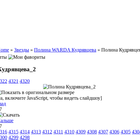
ome
»
Звезды
»
Полина WARDA Кудрявцева
» Полина Кудрявце
иты
Кудрявцева_2
322
4321
4320
, включите JavaScript, чтобы видеть слайдшоу]
зад
27
27
316
4315
4314
4313
4312
4311
4310
4309
4308
4307
4306
4305
430
300
4299
4298