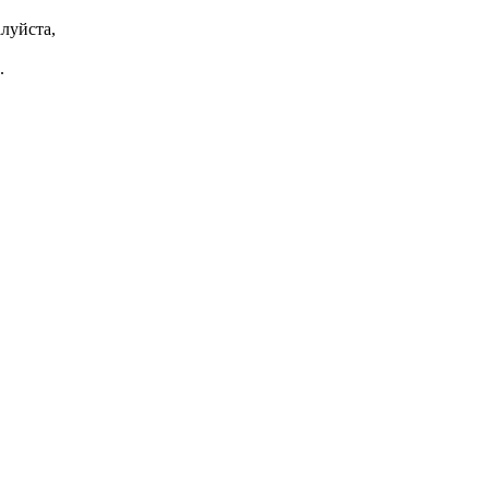
луйста,
.