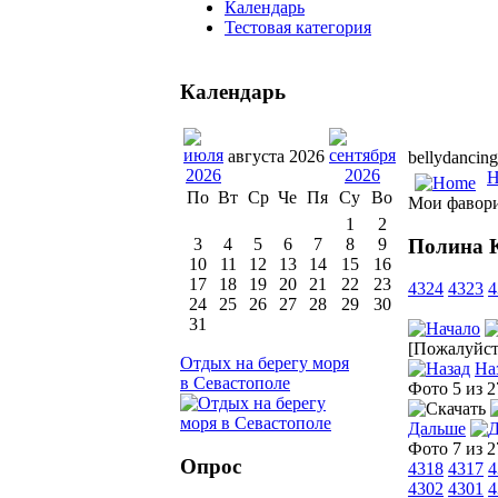
Календарь
Тестовая категория
Календарь
августа 2026
bellydancing
H
По
Вт
Ср
Че
Пя
Су
Во
Мои фавор
1
2
Полина 
3
4
5
6
7
8
9
10
11
12
13
14
15
16
17
18
19
20
21
22
23
4324
4323
4
24
25
26
27
28
29
30
31
[Пожалуйста
Отдых на берегу моря
На
в Севастополе
Фото 5 из 
Дальше
Фото 7 из 
Опрос
4318
4317
4
4302
4301
4