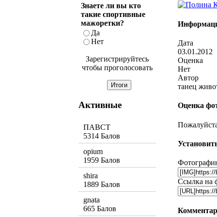
Знаете ли вы кто
такие спортивные
мажоретки?
Информаци
Да
Нет
Дата
03.01.2012
Зарегистрируйтесь
Оценка
чтобы проголосовать
Нет
Автор
танец живо
Активные
Оценка фо
Пожалуйста,
ПАВСТ
5314 Балов
Установить
opium
1959 Балов
Фотографию
shira
Ссылка на 
1889 Балов
gnata
665 Балов
Комментар