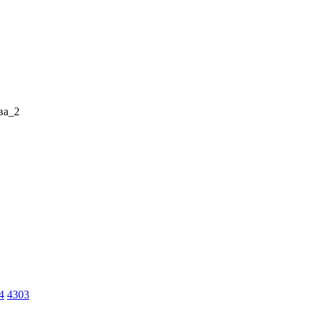
ва_2
4
4303