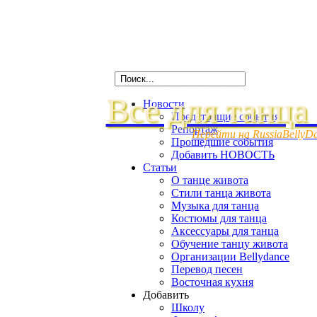
Все для танца
Новости
Предстоящие события
Репортаж
Перейти на RussiaBellyD
Прошедшие события
Добавить НОВОСТЬ
Статьи
О танце живота
Стили танца живота
Музыка для танца
Костюмы для танца
Аксессуары для танца
Обучение танцу живота
Организации Bellydance
Перевод песен
Восточная кухня
Добавить
Школу