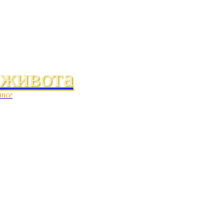
 живота
ance