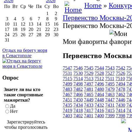
Home
»
Конкур
По
Вт
Ср
Че
Пя
Су
Во
1
2
Первенство Москвы-201
3
4
5
6
7
8
9
10
11
12
13
14
15
16
Первенство Москвы-2
17
18
19
20
21
22
23
24
25
26
27
28
29
30
31
Мои фавориты
Отдых на берегу моря
Первенство Москвы
в Севастополе
7547
7546
7545
7544
7543
7542
75
7531
7530
7529
7528
7527
7526
75
Опрос
7515
7514
7513
7512
7511
7510
75
7499
7498
7497
7496
7495
7494
74
7483
7482
7481
7480
7479
7478
74
Знаете ли вы кто
7467
7466
7465
7464
7463
7462
74
такие спортивные
7451
7450
7449
7448
7447
7446
74
мажоретки?
7435
7434
7433
7432
7431
7430
74
Да
7419
7418
7417
7416
7415
7414
74
Нет
7403
7402
7401
7400
7399
7398
73
Зарегистрируйтесь
чтобы проголосовать