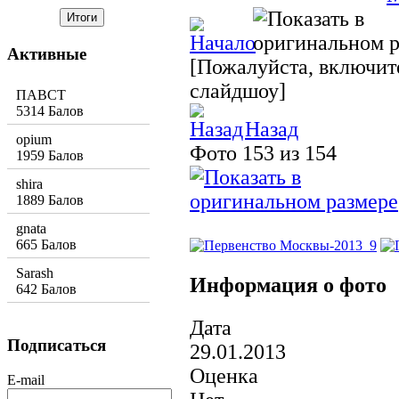
Активные
[Пожалуйста, включите
слайдшоу]
ПАВСТ
5314 Балов
Назад
opium
Фото 153 из 154
1959 Балов
shira
1889 Балов
gnata
665 Балов
Sarash
Информация о фото
642 Балов
Дата
Подписаться
29.01.2013
Оценка
E-mail