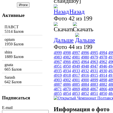
слайдшоу]
Назад
Активные
Фото 42 из 199
ПАВСТ
5314 Балов
Дальше
opium
1959 Балов
Фото 44 из 199
shira
4999
4998
4997
4996
4995
4994
49
1889 Балов
4983
4982
4981
4980
4979
4978
49
4967
4966
4965
4964
4963
4962
49
gnata
4951
4950
4949
4948
4947
4946
49
665 Балов
4935
4934
4933
4932
4931
4930
49
4919
4918
4917
4916
4915
4914
49
Sarash
4903
4902
4901
4900
4899
4898
48
642 Балов
4887
4886
4885
4884
4883
4882
48
4871
4870
4869
4868
4867
4866
48
4855
4854
4853
4852
4851
4850
48
Подписаться
E-mail
Информация о фото