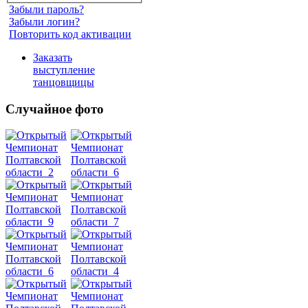
Забыли пароль?
Забыли логин?
Повторить код активации
Заказать
выступление
танцовщицы
Случайное фото
Танец
живота
Belly
Dance
уроки
видео