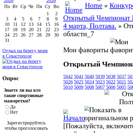
Home
»
Конкур
По
Вт
Ср
Че
Пя
Су
Во
1
2
Открытый Чемпионат По
3
4
5
6
7
8
9
10
11
12
13
14
15
16
4 марта, Полтава.
» От
17
18
19
20
21
22
23
области_7
24
25
26
27
28
29
30
31
Мои фавориты
Отдых на берегу моря
в Севастополе
Открытый Чемпиона
5042
5041
5040
5039
5038
5037
50
Опрос
5026
5025
5024
5023
5022
5021
50
5010
5009
5008
5007
5006
5005
50
Знаете ли вы кто
такие спортивные
мажоретки?
Да
Нет
Зарегистрируйтесь
[Пожалуйста, включите
чтобы проголосовать