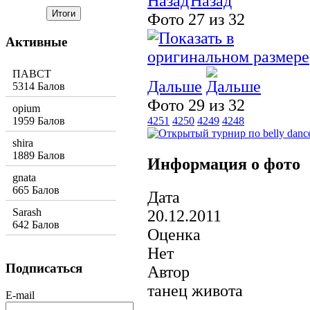
Назад
Фото 27 из 32
Активные
ПАВСТ
Дальше
5314 Балов
Фото 29 из 32
opium
1959 Балов
4251
4250
4249
4248
shira
1889 Балов
Информация о фото
gnata
665 Балов
Дата
Sarash
20.12.2011
642 Балов
Оценка
Нет
Подписаться
Автор
танец живота
E-mail