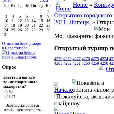
Home
»
Конкур
По
Вт
Ср
Че
Пя
Су
Во
1
2
Открытого городского 
3
4
5
6
7
8
9
10
11
12
13
14
15
16
2011, Липецк.
» Открыт
17
18
19
20
21
22
23
24
25
26
27
28
29
30
31
Мои фавориты
Отдых на берегу моря
Открытый турнир по
в Севастополе
4279
4278
4277
4276
4275
4274
42
4263
4262
4261
4260
4259
4258
42
Опрос
Знаете ли вы кто
такие спортивные
мажоретки?
Да
[Пожалуйста, включите
Нет
слайдшоу]
Зарегистрируйтесь
чтобы проголосовать