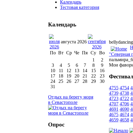
Календарь
Тестовая категория
Календарь
августа 2026
bellydancing
H
По
Вт
Ср
Че
Пя
Су
Во
"Северная 
пальмира_6
1
2
Мои фавор
3
4
5
6
7
8
9
10
11
12
13
14
15
16
Фестивал
17
18
19
20
21
22
23
24
25
26
27
28
29
30
31
4755
4754
4
4739
4738
4
Отдых на берегу моря
4723
4722
4
в Севастополе
4707
4706
4
4691
4690
4
4675
4674
4
4659
4658
4
Опрос