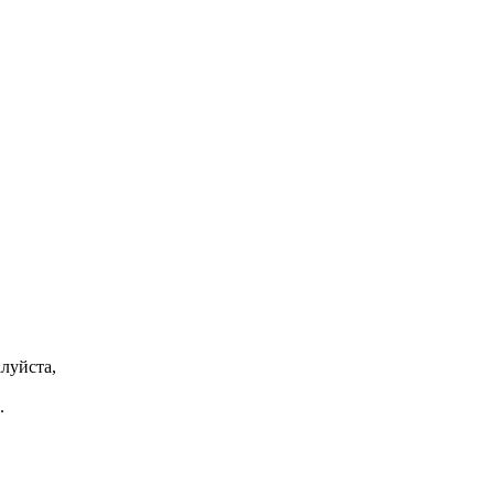
луйста,
.