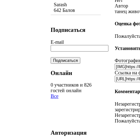
Нет
Sarash
Автор
642 Балов
танец живо
Оценка фо
Подписаться
Пожалуйста,
E-mail
Установить
Фотографию
Онлайн
Ссылка на 
0 участников и 826
гостей онлайн
Комментар
Все
Незарегист
зарегистрир
Незарегист
Пожалуйста
Авторизация