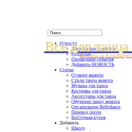
Все для танца
Новости
Предстоящие события
Репортаж
Перейти на RussiaBellyD
Прошедшие события
Добавить НОВОСТЬ
Статьи
О танце живота
Стили танца живота
Музыка для танца
Костюмы для танца
Аксессуары для танца
Обучение танцу живота
Организации Bellydance
Перевод песен
Восточная кухня
Добавить
Школу