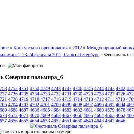
ome
»
Конкурсы и соревнования
»
2012
»
Международный конк
пальмира", 23-24 февраля 2012, Санкт-Петербург
» Фестиваль Се
иты
ь Северная пальмира_6
753
4752
4751
4750
4749
4748
4747
4746
4745
4744
4743
4742
474
737
4736
4735
4734
4733
4732
4731
4730
4729
4728
4727
4726
472
721
4720
4719
4718
4717
4716
4715
4714
4713
4712
4711
4710
470
705
4704
4703
4702
4701
4700
4699
4698
4697
4696
4695
4694
469
689
4688
4687
4686
4685
4684
4683
4682
4681
4680
4679
4678
467
673
4672
4671
4670
4669
4668
4667
4666
4665
4664
4663
4662
466
657
4656
4655
4654
4653
4652
4651
4650
4649
4648
4647
4646