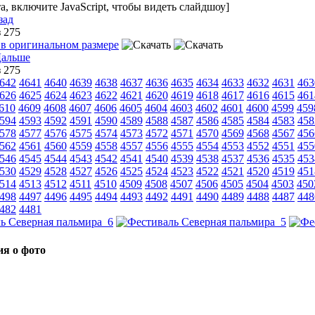
, включите JavaScript, чтобы видеть слайдшоу]
зад
з 275
з 275
642
4641
4640
4639
4638
4637
4636
4635
4634
4633
4632
4631
463
626
4625
4624
4623
4622
4621
4620
4619
4618
4617
4616
4615
461
610
4609
4608
4607
4606
4605
4604
4603
4602
4601
4600
4599
459
594
4593
4592
4591
4590
4589
4588
4587
4586
4585
4584
4583
458
578
4577
4576
4575
4574
4573
4572
4571
4570
4569
4568
4567
456
562
4561
4560
4559
4558
4557
4556
4555
4554
4553
4552
4551
455
546
4545
4544
4543
4542
4541
4540
4539
4538
4537
4536
4535
453
530
4529
4528
4527
4526
4525
4524
4523
4522
4521
4520
4519
451
514
4513
4512
4511
4510
4509
4508
4507
4506
4505
4504
4503
450
498
4497
4496
4495
4494
4493
4492
4491
4490
4489
4488
4487
448
482
4481
я о фото