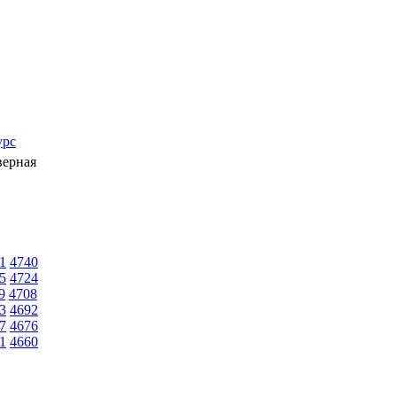
урс
верная
1
4740
5
4724
9
4708
3
4692
7
4676
1
4660