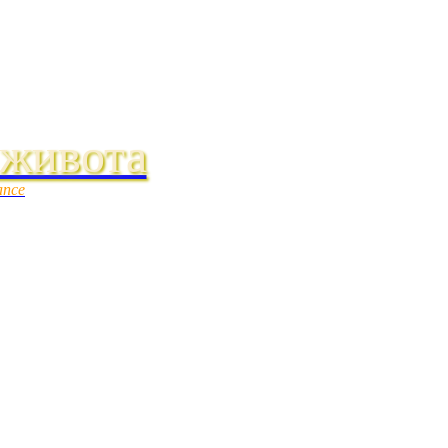
 живота
ance