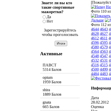
[Пожалуйста
Знаете ли вы кто
На
такие спортивные
Фото 110 и
мажоретки?
Да
Дальше
Нет
Фото 112 и
4644
4643
4
Зарегистрируйтесь
4628
4627
4
чтобы проголосовать
4612
4611
4
4596
4595
4
4580
4579
4
4564
4563
4
Активные
4548
4547
4
4532
4531
4
4516
4515
4
ПАВСТ
4500
4499
4
5314 Балов
4484
4483
4
opium
1959 Балов
Информаци
shira
1889 Балов
Дата
28.02.2012
gnata
Оценка
665 Балов