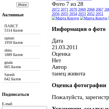
Фото 7 из 28
2072
2071
2070
2069
2068
2067
20
2056
2055
2054
2053
2052
2051
Активные
ПАВСТ
Информация о фото
5314 Балов
opium
Дата
1959 Балов
21.03.2011
shira
Оценка
1889 Балов
Нет
gnata
Автор
665 Балов
танец живота
Sarash
642 Балов
Оценка фотографии
Подписаться
Пожалуйста, зарегистр
E-mail
Установить ссылку н