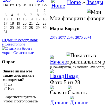
Home
»
Звезды
По
Вт
Ср
Че
Пя
Су
Во
1
2
3
4
5
6
7
8
9
Мои фавориты
10
11
12
13
14
15
16
17
18
19
20
21
22
23
24
25
26
27
28
29
30
Марта Корзун
31
2078
2077
2076
2075
2074
Отдых на берегу моря
в Севастополе
Опрос
[Пожалуйста, включите JavaScript
Знаете ли вы кто
Назад
такие спортивные
мажоретки?
Фото 5 из 28
Да
Нет
Зарегистрируйтесь
чтобы проголосовать
Дальше