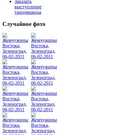
Заказать
выступление
танцовщицы
Случайное фото
Танец
живота
Belly
Dance
уроки
видео
школы