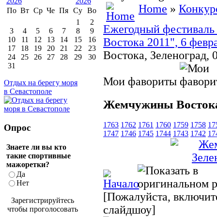
Home
»
Конкур
По
Вт
Ср
Че
Пя
Су
Во
1
2
Ежегодный фестиваль
3
4
5
6
7
8
9
10
11
12
13
14
15
16
Востока 2011", 6 февр
17
18
19
20
21
22
23
Востока, Зеленоград, 
24
25
26
27
28
29
30
31
Мои фавориты
Отдых на берегу моря
в Севастополе
Жемчужины Востока,
1763
1762
1761
1760
1759
1758
17
Опрос
1747
1746
1745
1744
1743
1742
17
Знаете ли вы кто
такие спортивные
мажоретки?
Да
Нет
[Пожалуйста, включите
Зарегистрируйтесь
слайдшоу]
чтобы проголосовать