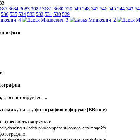
 83
685
3684
3683
3682
3681
3680
550
549
548
547
546
545
544
543
54
536
535
534
533
532
531
530
529
я о фото
та
тографии
 зарегистрируйтесь...
 ссылку на эту фотографию в форуме (BBcode)
 адресовать напрямую:
фотографию: