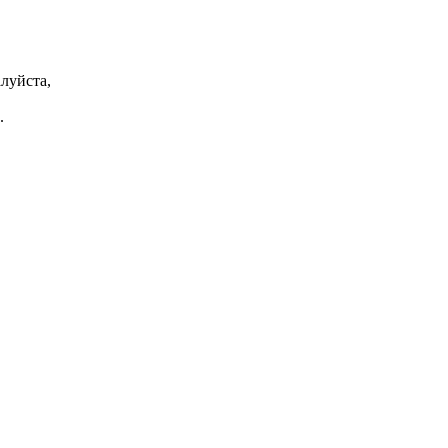
луйста,
.