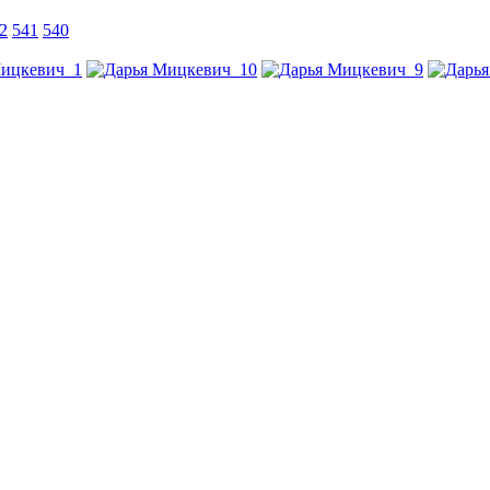
2
541
540