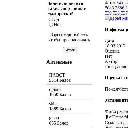
Фото 54 из
Знаете ли вы кто
5043
3686
3
такие спортивные
539
538
537
мажоретки?
Да
Нет
Информаци
Зарегистрируйтесь
чтобы проголосовать
Дата
18.03.2012
Оценка
Нет
Активные
Автор
танец живо
ПАВСТ
Оценка фо
5314 Балов
Пожалуйста,
opium
1959 Балов
Установить
shira
1889 Балов
Фотографию
gnata
Ссылка на 
665 Балов