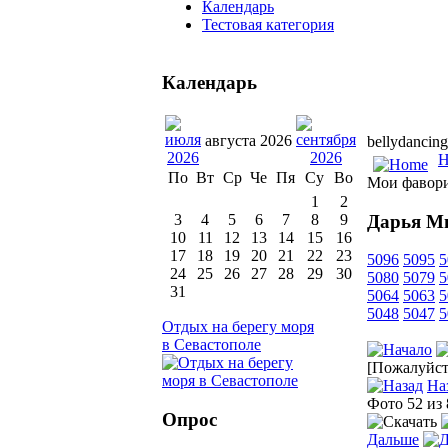
Календарь
Тестовая категория
Календарь
августа 2026
bellydancing
H
По
Вт
Ср
Че
Пя
Су
Во
Мои фавор
1
2
Дарья М
3
4
5
6
7
8
9
10
11
12
13
14
15
16
17
18
19
20
21
22
23
5096
5095
5
24
25
26
27
28
29
30
5080
5079
5
31
5064
5063
5
5048
5047
5
Отдых на берегу моря
в Севастополе
[Пожалуйста
На
Фото 52 из
Опрос
Дальше