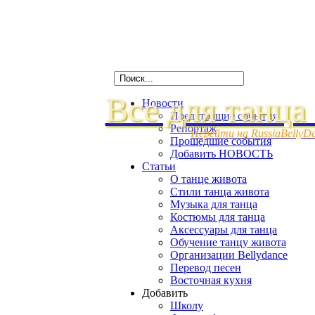
Все для танца
Новости
Предстоящие события
Репортаж
Перейти на RussiaBellyD
Прошедшие события
Добавить НОВОСТЬ
Статьи
О танце живота
Стили танца живота
Музыка для танца
Костюмы для танца
Аксессуары для танца
Обучение танцу живота
Организации Bellydance
Перевод песен
Восточная кухня
Добавить
Школу