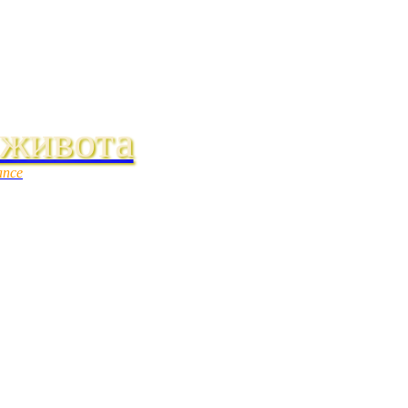
 живота
ance