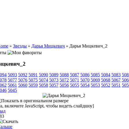
ome
»
Звезды
»
Дарья Мицкевич
» Дарья Мицкевич_2
иты
ицкевич_2
094
5093
5092
5091
5090
5089
5088
5087
5086
5085
5084
5083
508
078
5077
5076
5075
5074
5073
5072
5071
5070
5069
5068
5067
506
062
5061
5060
5059
5058
5057
5056
5055
5054
5053
5052
5051
505
046
5045
, включите JavaScript, чтобы видеть слайдшоу]
зад
 83