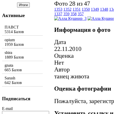
Фото 28 из 47
1353
1352
1351
1350
1349
1348
13
1337
359
358
357
Активные
ПАВСТ
Информация о фото
5314 Балов
opium
Дата
1959 Балов
22.11.2010
shira
Оценка
1889 Балов
Нет
gnata
Автор
665 Балов
танец живота
Sarash
642 Балов
Оценка фотографии
Подписаться
Пожалуйста, зарегистр
E-mail
Установить ссылку н