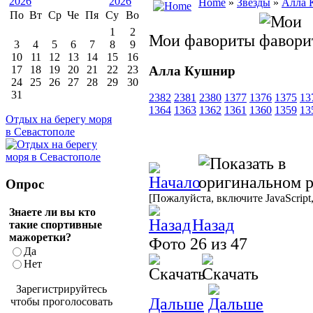
Home
»
Звезды
»
Алла 
По
Вт
Ср
Че
Пя
Су
Во
1
2
Мои фавориты
3
4
5
6
7
8
9
10
11
12
13
14
15
16
Алла Кушнир
17
18
19
20
21
22
23
24
25
26
27
28
29
30
31
2382
2381
2380
1377
1376
1375
13
1364
1363
1362
1361
1360
1359
13
Отдых на берегу моря
в Севастополе
Опрос
[Пожалуйста, включите JavaScript
Знаете ли вы кто
Назад
такие спортивные
мажоретки?
Фото 26 из 47
Да
Нет
Зарегистрируйтесь
Дальше
чтобы проголосовать