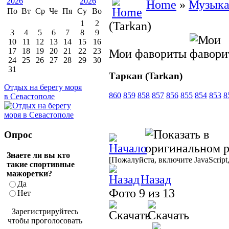
Home
»
Музык
По
Вт
Ср
Че
Пя
Су
Во
1
2
(Tarkan)
3
4
5
6
7
8
9
10
11
12
13
14
15
16
17
18
19
20
21
22
23
Мои фавориты
24
25
26
27
28
29
30
31
Таркан (Tarkan)
Отдых на берегу моря
860
859
858
857
856
855
854
853
8
в Севастополе
Опрос
Знаете ли вы кто
[Пожалуйста, включите JavaScript
такие спортивные
мажоретки?
Назад
Да
Фото 9 из 13
Нет
Зарегистрируйтесь
чтобы проголосовать