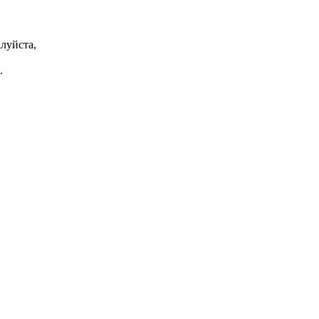
луйста,
.