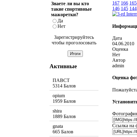
167
166
165
Знаете ли вы кто
146
145
144
такие спортивные
мажоретки?
Да
Информаци
Нет
Зарегистрируйтесь
Дата
чтобы проголосовать
04.06.2010
Оценка
Нет
Автор
Активные
admin
Оценка фо
ПАВСТ
5314 Балов
Пожалуйста,
opium
1959 Балов
Установить
shira
Фотографию
1889 Балов
Ссылка на 
gnata
665 Балов