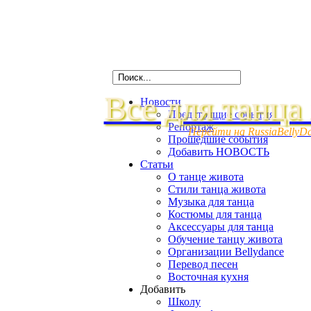
Все для танца
Новости
Предстоящие события
Репортаж
Перейти на RussiaBellyD
Прошедшие события
Добавить НОВОСТЬ
Статьи
О танце живота
Стили танца живота
Музыка для танца
Костюмы для танца
Аксессуары для танца
Обучение танцу живота
Организации Bellydance
Перевод песен
Восточная кухня
Добавить
Школу