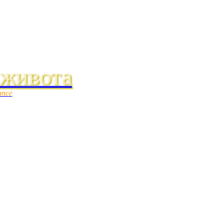
 живота
ance