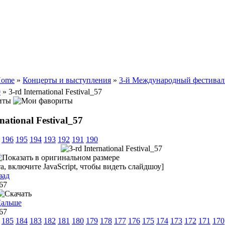
ome
»
Концерты и выступления
»
3-й Международный фестивал
0
» 3-rd International Festival_57
иты
rnational Festival_57
196
195
194
193
192
191
190
, включите JavaScript, чтобы видеть слайдшоу]
зад
 67
 67
185
184
183
182
181
180
179
178
177
176
175
174
173
172
171
170