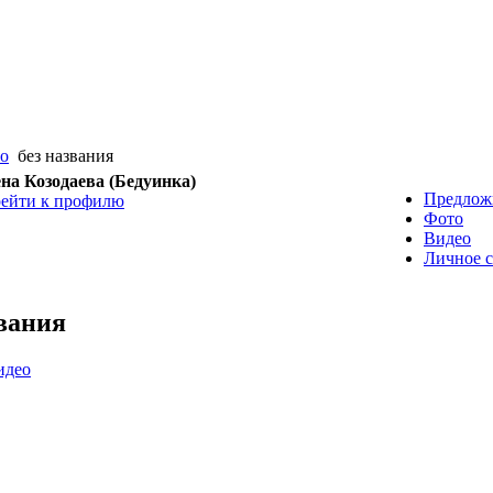
eo
без названия
на Козодаева (Бедуинка)
Предлож
ейти к профилю
Фото
Видео
Личное 
звания
идео