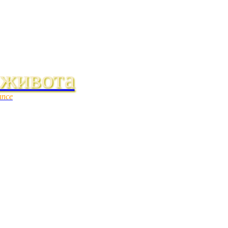
 живота
ance