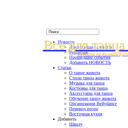
Все для танца
Новости
Предстоящие события
Репортаж
Перейти на RussiaBellyD
Прошедшие события
Добавить НОВОСТЬ
Статьи
О танце живота
Стили танца живота
Музыка для танца
Костюмы для танца
Аксессуары для танца
Обучение танцу живота
Организации Bellydance
Перевод песен
Восточная кухня
Добавить
Школу