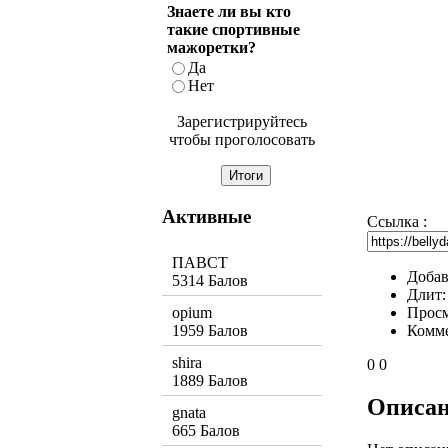
Знаете ли вы кто
такие спортивные
мажоретки?
Да
Нет
Зарегистрируйтесь
чтобы проголосовать
Активные
Ссылка :
ПАВСТ
Добав
5314 Балов
Длит
Прос
opium
Комм
1959 Балов
shira
0
0
1889 Балов
Описа
gnata
665 Балов