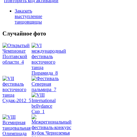
Повторить код активации
Заказать
выступление
танцовщицы
Случайное фото
Танец
живота
Belly
Dance
уроки
видео
школы