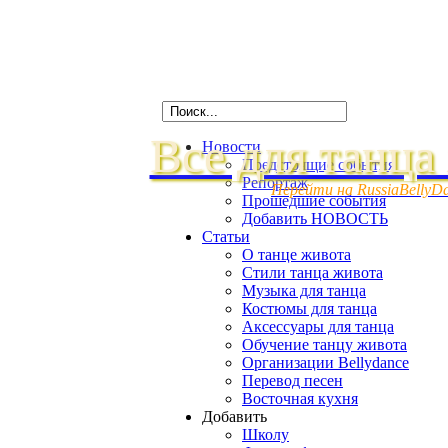
Все для танца
Новости
Предстоящие события
Репортаж
Перейти на RussiaBellyD
Прошедшие события
Добавить НОВОСТЬ
Статьи
О танце живота
Стили танца живота
Музыка для танца
Костюмы для танца
Аксессуары для танца
Обучение танцу живота
Организации Bellydance
Перевод песен
Восточная кухня
Добавить
Школу