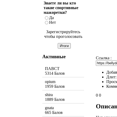
Знаете ли вы кто
такие спортивные
мажоретки?
Да
Нет
Зарегистрируйтесь
чтобы проголосовать
Активные
Ссылка :
ПАВСТ
Добав
5314 Балов
Длит
Прос
opium
Комм
1959 Балов
shira
0
0
1889 Балов
Описа
gnata
665 Балов