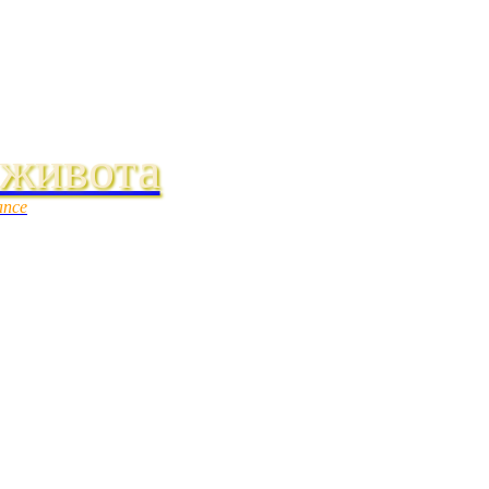
 живота
ance