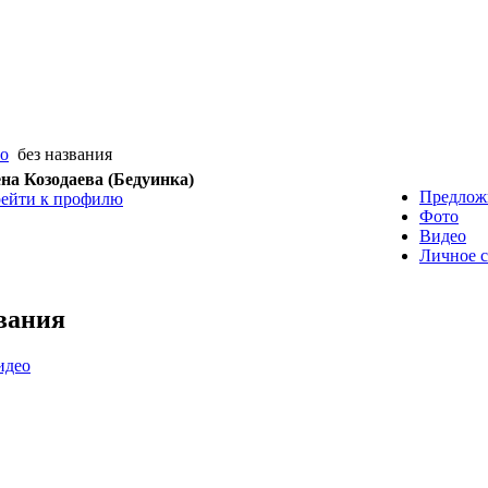
eo
без названия
на Козодаева (Бедуинка)
Предлож
ейти к профилю
Фото
Видео
Личное 
звания
идео