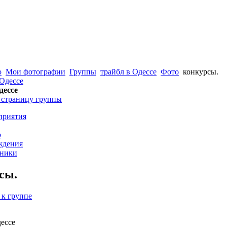
о
Мои фотографии
Группы
трайбл в Одессе
Фото
конкурсы.
дессе
 страницу группы
приятия
о
ждения
тники
сы.
 к группе
дессе