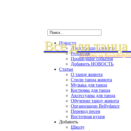
Все для танца
Новости
Предстоящие события
Репортаж
Перейти на RussiaBellyD
Прошедшие события
Добавить НОВОСТЬ
Статьи
О танце живота
Стили танца живота
Музыка для танца
Костюмы для танца
Аксессуары для танца
Обучение танцу живота
Организации Bellydance
Перевод песен
Восточная кухня
Добавить
Школу