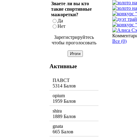
Знаете ли вы кто
такие спортивные
мажоретки?
Да
Нет
Комментар
Зарегистрируйтесь
Все (0)
чтобы проголосовать
Активные
ПАВСТ
5314 Балов
opium
1959 Балов
shira
1889 Балов
gnata
665 Балов