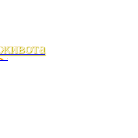
 живота
ance