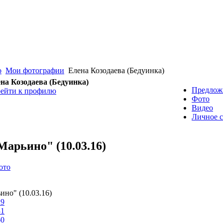
о
Мои фотографии
Елена Козодаева (Бедуинка)
на Козодаева (Бедуинка)
Предлож
ейти к профилю
Фото
Видео
Личное 
арьино" (10.03.16)
ото
но" (10.03.16)