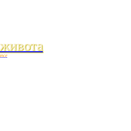
 живота
ance