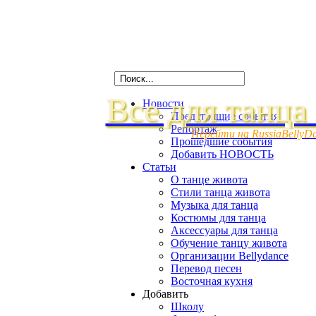
Все для танца
Новости
Предстоящие события
Репортаж
Перейти на RussiaBellyD
Прошедшие события
Добавить НОВОСТЬ
Статьи
О танце живота
Стили танца живота
Музыка для танца
Костюмы для танца
Аксессуары для танца
Обучение танцу живота
Организации Bellydance
Перевод песен
Восточная кухня
Добавить
Школу