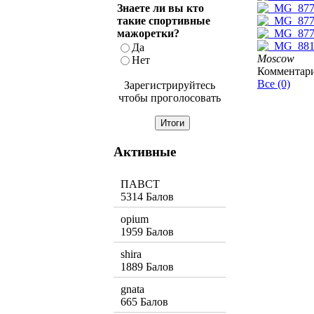
Знаете ли вы кто
такие спортивные
мажоретки?
Да
Moscow
Нет
Комментар
Все (0)
Зарегистрируйтесь
чтобы проголосовать
Активные
ПАВСТ
5314 Балов
opium
1959 Балов
shira
1889 Балов
gnata
665 Балов