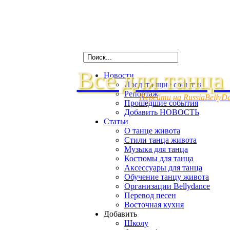
Все для танца
Новости
Предстоящие события
Репортаж
Перейти на RussiaBellyD
Прошедшие события
Добавить НОВОСТЬ
Статьи
О танце живота
Стили танца живота
Музыка для танца
Костюмы для танца
Аксессуары для танца
Обучение танцу живота
Организации Bellydance
Перевод песен
Восточная кухня
Добавить
Школу