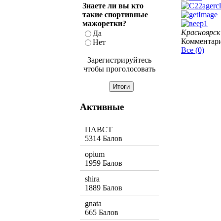
Знаете ли вы кто
такие спортивные
мажоретки?
Красноярск
Да
Комментар
Нет
Все (0)
Зарегистрируйтесь
чтобы проголосовать
Активные
ПАВСТ
5314 Балов
opium
1959 Балов
shira
1889 Балов
gnata
665 Балов