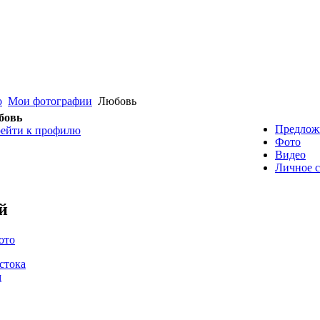
о
Мои фотографии
Любовь
бовь
Предлож
ейти к профилю
Фото
Видео
Личное 
й
ото