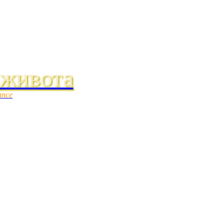
 живота
ance