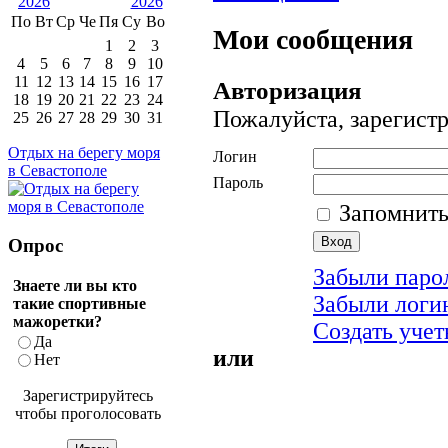
По
Вт
Ср
Че
Пя
Су
Во
Мои сообщения
1
2
3
4
5
6
7
8
9
10
11
12
13
14
15
16
17
Авторизация
18
19
20
21
22
23
24
Пожалуйста, зарегистр
25
26
27
28
29
30
31
Отдых на берегу моря
Логин
в Севастополе
Пароль
Запомнит
Опрос
Забыли паро
Знаете ли вы кто
Забыли логи
такие спортивные
мажоретки?
Создать уче
Да
или
Нет
Зарегистрируйтесь
чтобы проголосовать