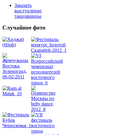
Заказать
выступление
танцовщицы
Случайное фото
Танец
живота
Belly
Dance
уроки
видео
школы