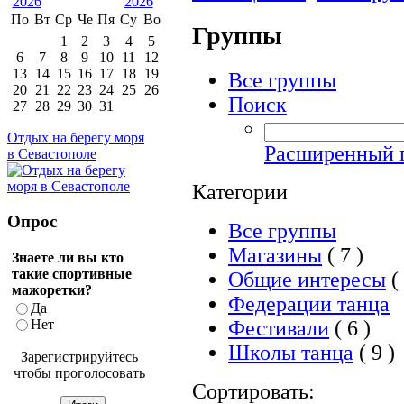
По
Вт
Ср
Че
Пя
Су
Во
Группы
1
2
3
4
5
6
7
8
9
10
11
12
13
14
15
16
17
18
19
Все группы
20
21
22
23
24
25
26
Поиск
27
28
29
30
31
Отдых на берегу моря
Расширенный 
в Севастополе
Категории
Опрос
Все группы
Магазины
( 7 )
Знаете ли вы кто
такие спортивные
Общие интересы
( 
мажоретки?
Федерации танца
Да
Фестивали
( 6 )
Нет
Школы танца
( 9 )
Зарегистрируйтесь
чтобы проголосовать
Сортировать: