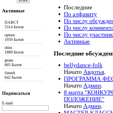
Последние
Активные
По алфавиту
По числу обсужде
ПАВСТ
По числу коммент
5314 Балов
По числу участник
opium
1959 Балов
Активные
shira
Последние обсужден
1889 Балов
gnata
bellydance-folk
665 Балов
Начато
Авдотья
.
Sarash
642 Балов
ПРОГРАММА ФЕСТ
Начато
Админ
.
8 марта "КОНКУ
Подписаться
ПОЛОЖЕНИЕ"
E-mail
Начато
Админ
.
МАСТЕР-КЛАССЫ! 