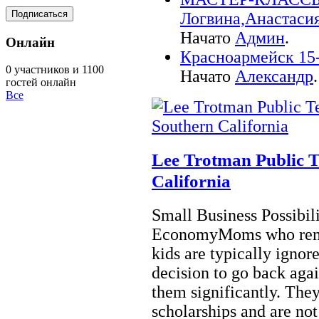
Логвина,Анастаси
Начато
Админ
.
Онлайн
Красноармейск 15
0 участников и 1100
Начато
Александр
.
гостей онлайн
Все
Lee Trotman Public T
California
Small Business Possibil
EconomyMoms who remain
kids are typically igno
decision to go back agai
them significantly. They
scholarships and are no