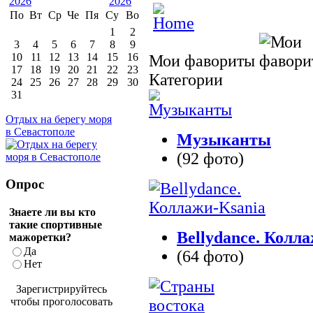
По
Вт
Ср
Че
Пя
Су
Во
1
2
3
4
5
6
7
8
9
10
11
12
13
14
15
16
Мои фавориты
17
18
19
20
21
22
23
Категории
24
25
26
27
28
29
30
31
Отдых на берегу моря
в Севастополе
Музыканты
(92 фото)
Опрос
Знаете ли вы кто
такие спортивные
Bellydance. Колл
мажоретки?
Да
(64 фото)
Нет
Зарегистрируйтесь
чтобы проголосовать