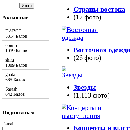
Страны востока
(17 фото)
Активные
ПАВСТ
5314 Балов
opium
Восточная одежд
1959 Балов
(26 фото)
shira
1889 Балов
gnata
665 Балов
Звезды
Sarash
(1,113 фото)
642 Балов
Подписаться
E-mail
Концерты и выст