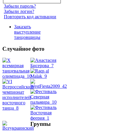
Забыли пароль?
Забыли логин?
Повторить код активации
Заказать
выступление
танцовщицы
Случайное фото
Танец
живота
Belly
Dance
уроки
Группы
видео