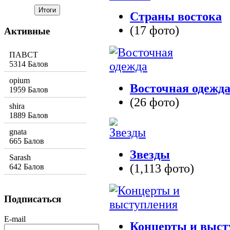
Страны востока
(17 фото)
Активные
ПАВСТ
5314 Балов
opium
Восточная одежд
1959 Балов
(26 фото)
shira
1889 Балов
gnata
665 Балов
Звезды
Sarash
(1,113 фото)
642 Балов
Подписаться
E-mail
Концерты и выст