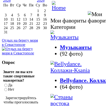
По
Вт
Ср
Че
Пя
Су
Во
1
2
3
4
5
6
7
8
9
10
11
12
13
14
15
16
Мои фавориты
17
18
19
20
21
22
23
Категории
24
25
26
27
28
29
30
31
Отдых на берегу моря
в Севастополе
Музыканты
(92 фото)
Опрос
Знаете ли вы кто
такие спортивные
Bellydance. Колл
мажоретки?
Да
(64 фото)
Нет
Зарегистрируйтесь
чтобы проголосовать