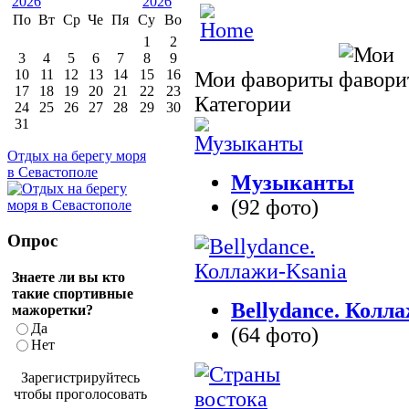
По
Вт
Ср
Че
Пя
Су
Во
1
2
3
4
5
6
7
8
9
10
11
12
13
14
15
16
Мои фавориты
17
18
19
20
21
22
23
Категории
24
25
26
27
28
29
30
31
Отдых на берегу моря
в Севастополе
Музыканты
(92 фото)
Опрос
Знаете ли вы кто
такие спортивные
Bellydance. Колл
мажоретки?
Да
(64 фото)
Нет
Зарегистрируйтесь
чтобы проголосовать