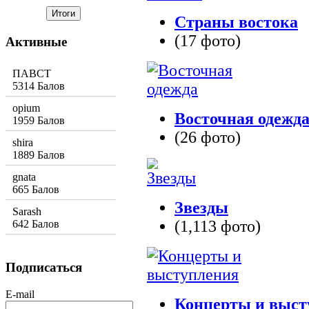
Страны востока
(17 фото)
Активные
ПАВСТ
5314 Балов
opium
Восточная одежд
1959 Балов
(26 фото)
shira
1889 Балов
gnata
665 Балов
Звезды
Sarash
(1,113 фото)
642 Балов
Подписаться
E-mail
Концерты и выст