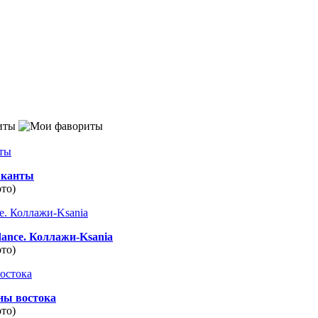
иты
канты
ото)
dance. Коллажи-Ksania
ото)
ны востока
ото)