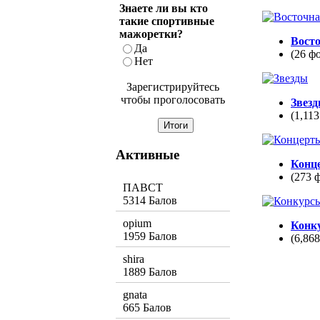
Знаете ли вы кто
такие спортивные
мажоретки?
Вост
Да
(26 ф
Нет
Зарегистрируйтесь
чтобы проголосовать
Звез
(1,113
Активные
Конц
(273 
ПАВСТ
5314 Балов
opium
Конк
1959 Балов
(6,86
shira
1889 Балов
gnata
665 Балов