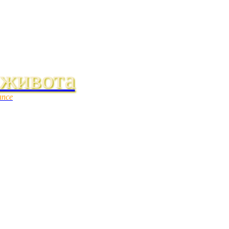
 живота
ance