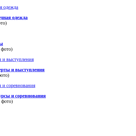
очная одежда
ото)
ды
 фото)
ерты и выступления
фото)
урсы и соревнования
8 фото)