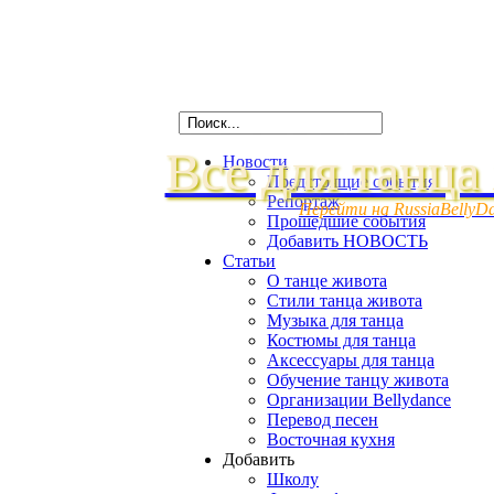
Все для танца
Новости
Предстоящие события
Репортаж
Перейти на RussiaBellyD
Прошедшие события
Добавить НОВОСТЬ
Статьи
О танце живота
Стили танца живота
Музыка для танца
Костюмы для танца
Аксессуары для танца
Обучение танцу живота
Организации Bellydance
Перевод песен
Восточная кухня
Добавить
Школу