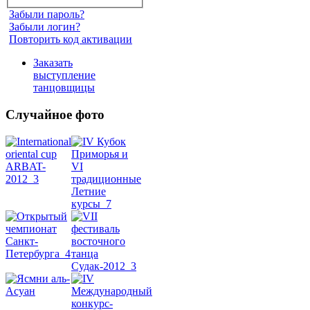
Забыли пароль?
Забыли логин?
Повторить код активации
Заказать
выступление
танцовщицы
Случайное фото
Танец
живота
Belly
Dance
уроки
видео