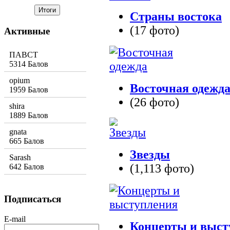
Страны востока
(17 фото)
Активные
ПАВСТ
5314 Балов
opium
Восточная одежд
1959 Балов
(26 фото)
shira
1889 Балов
gnata
665 Балов
Звезды
Sarash
(1,113 фото)
642 Балов
Подписаться
E-mail
Концерты и выст