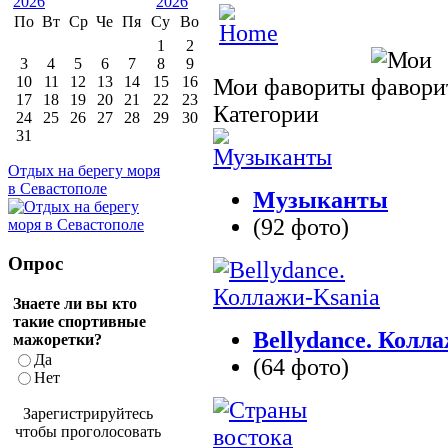
По
Вт
Ср
Че
Пя
Су
Во
1
2
3
4
5
6
7
8
9
10
11
12
13
14
15
16
Мои фавориты
17
18
19
20
21
22
23
Категории
24
25
26
27
28
29
30
31
Отдых на берегу моря
в Севастополе
Музыканты
(92 фото)
Опрос
Знаете ли вы кто
такие спортивные
Bellydance. Колл
мажоретки?
Да
(64 фото)
Нет
Зарегистрируйтесь
чтобы проголосовать